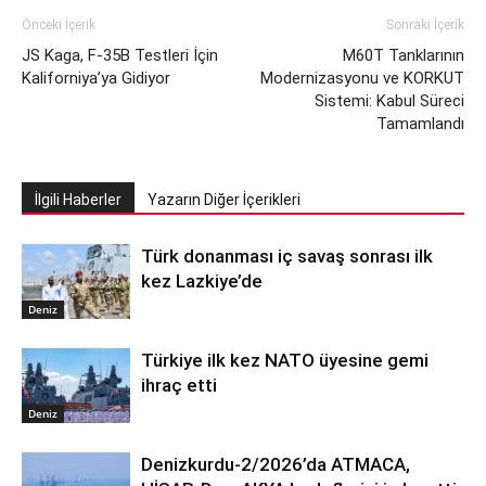
Önceki İçerik
Sonraki İçerik
JS Kaga, F-35B Testleri İçin
M60T Tanklarının
Kaliforniya’ya Gidiyor
Modernizasyonu ve KORKUT
Sistemi: Kabul Süreci
Tamamlandı
İlgili Haberler
Yazarın Diğer İçerikleri
Türk donanması iç savaş sonrası ilk
kez Lazkiye’de
Deniz
Türkiye ilk kez NATO üyesine gemi
ihraç etti
Deniz
Denizkurdu-2/2026’da ATMACA,