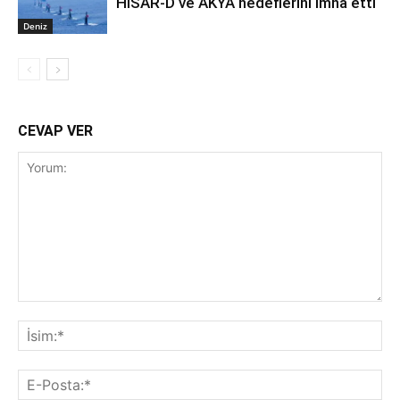
HİSAR-D ve AKYA hedeflerini imha etti
Deniz
CEVAP VER