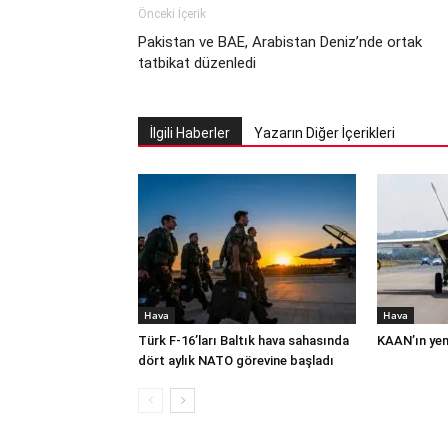
Önceki İçerik
Pakistan ve BAE, Arabistan Deniz’nde ortak
tatbikat düzenledi
İlgili Haberler
Yazarın Diğer İçerikleri
Hava
Hava
Türk F-16’ları Baltık hava sahasında
KAAN’ın yeni
dört aylık NATO görevine başladı