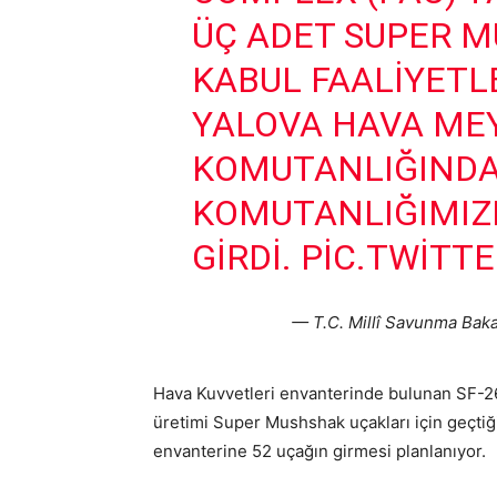
ÜÇ ADET SUPER 
KABUL FAALIYET
YALOVA HAVA ME
KOMUTANLIĞINDA
KOMUTANLIĞIMIZ
GIRDI.
PIC.TWITT
— T.C. Millî Savunma Bak
Hava Kuvvetleri envanterinde bulunan SF-26
üretimi Super Mushshak uçakları için geçtiğ
envanterine 52 uçağın girmesi planlanıyor.