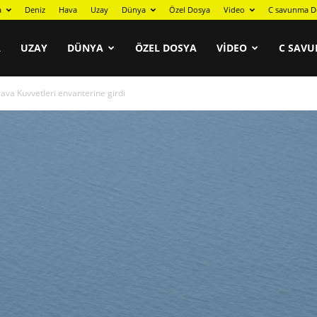
a
Deniz
Hava
Uzay
Dünya
Özel Dosya
Video
C savunma D
A
UZAY
DÜNYA
ÖZEL DOSYA
VIDEO
C SAVU
ava Kuvvetleri envanterine girdi