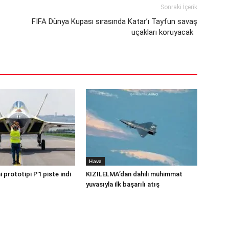
Sonraki İçerik
FIFA Dünya Kupası sırasında Katar’ı Tayfun savaş
uçakları koruyacak
Hava
 prototipi P1 piste indi
KIZILELMA’dan dahili mühimmat
yuvasıyla ilk başarılı atış