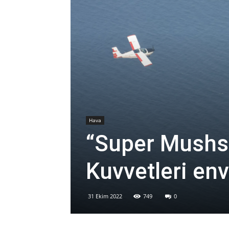
Hava
“Super Mushsh
Kuvvetleri env
31 Ekim 2022
749
0