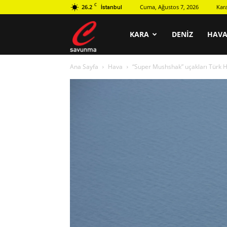
C
26.2
Cuma, Ağustos 7, 2026
Kar
İstanbul
C
KARA
DENIZ
HAV
Ana Sayfa
Hava
“Super Mushshak” uçakları Türk H
savunma