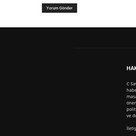
HA
C Sa
habe
masa
önem
polit
ve d
İlet