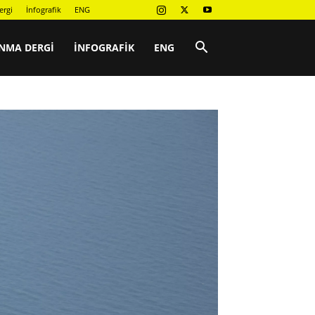
ergi
İnfografik
ENG
NMA DERGI
İNFOGRAFIK
ENG