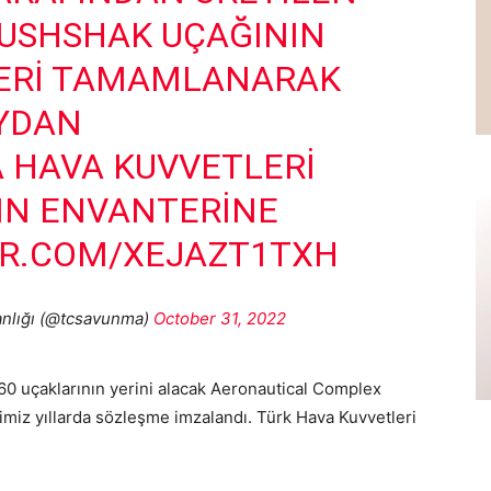
MUSHSHAK UÇAĞININ
LERI TAMAMLANARAK
YDAN
 HAVA KUVVETLERI
IN ENVANTERINE
ER.COM/XEJAZT1TXH
anlığı (@tcsavunma)
October 31, 2022
0 uçaklarının yerini alacak Aeronautical Complex
imiz yıllarda sözleşme imzalandı. Türk Hava Kuvvetleri