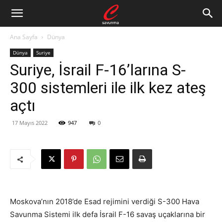
Ana Sayfa
Dünya
Dünya
Suriye
Suriye, İsrail F-16’larına S-
300 sistemleri ile ilk kez ateş
açtı
17 Mayıs 2022
947
0
Moskova’nın 2018’de Esad rejimini verdiği S-300 Hava
Savunma Sistemi ilk defa İsrail F-16 savaş uçaklarına bir