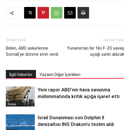
Önceki İçerik
Sonraki İçerik
Biden, ABD askerlerine
Yunanistan bir filo F-35 savaş
Somali’ye dönme emri verdi
uçağı satın alacak
İlgili Haberler
Yazarın Diğer İçerikleri
Yeni rapor ABD’nin hava savunma
mühimmatında kritik açığa işaret etti
Dünya
İsrail Donanması son Dolphin II
denizaltısı INS Drakon’u teslim aldı