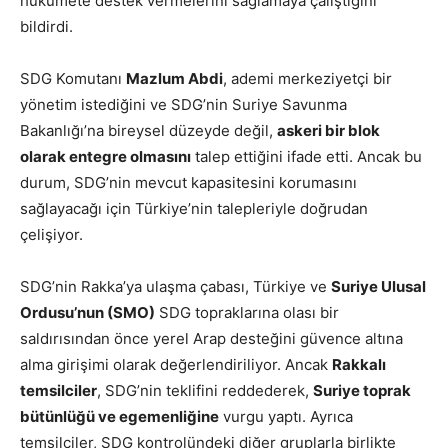
hükümete destek vermelerini sağlamaya çalıştığını
bildirdi.
SDG Komutanı
Mazlum Abdi
, ademi merkeziyetçi bir
yönetim istediğini ve SDG’nin Suriye Savunma
Bakanlığı’na bireysel düzeyde değil,
askeri bir blok
olarak entegre olmasını
talep ettiğini ifade etti. Ancak bu
durum, SDG’nin mevcut kapasitesini korumasını
sağlayacağı için Türkiye’nin talepleriyle doğrudan
çelişiyor.
SDG’nin Rakka’ya ulaşma çabası, Türkiye ve
Suriye Ulusal
Ordusu’nun (SMO)
SDG topraklarına olası bir
saldırısından önce yerel Arap desteğini güvence altına
alma girişimi olarak değerlendiriliyor. Ancak
Rakkalı
temsilciler
, SDG’nin teklifini reddederek,
Suriye toprak
bütünlüğü ve egemenliğine
vurgu yaptı. Ayrıca
temsilciler, SDG kontrolündeki diğer gruplarla birlikte