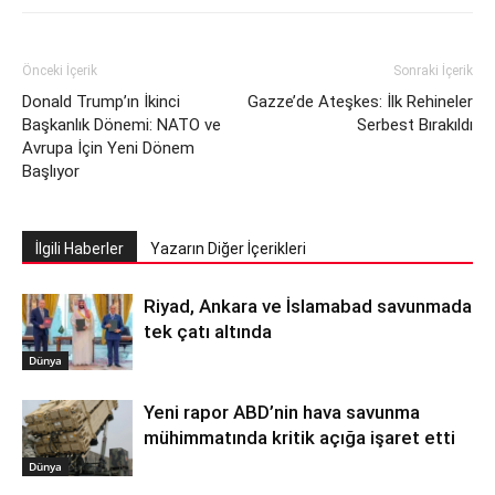
Önceki İçerik
Sonraki İçerik
Donald Trump’ın İkinci
Gazze’de Ateşkes: İlk Rehineler
Başkanlık Dönemi: NATO ve
Serbest Bırakıldı
Avrupa İçin Yeni Dönem
Başlıyor
İlgili Haberler
Yazarın Diğer İçerikleri
Riyad, Ankara ve İslamabad savunmada
tek çatı altında
Dünya
Yeni rapor ABD’nin hava savunma
mühimmatında kritik açığa işaret etti
Dünya