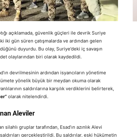
ığı açıklamada, güvenlik güçleri ile devrik Suriye
aki iki gün süren çatışmalarda ve ardından gelen
öldüğünü duyurdu. Bu olay, Suriye’deki iç savaşın
t olaylarından biri olarak kaydedildi.
d’ın devrilmesinin ardından isyancıların yönetime
kümete yönelik büyük bir meydan okuma olarak
nlılarının saldırılarına karşılık verdiklerini belirterek,
ler”
olarak nitelendirdi.
nan Aleviler
lahlı gruplar tarafından, Esad’ın azınlık Alevi
dırıları gerçekleştirildi. Bu saldırılar, eski hükümetin