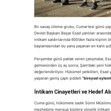
Bir savaş izleme grubu, Cumartesi günü yapt
Devlet Başkanı Beşar Esad yanlıları arasınd
intikam saldırılarında 600’den fazla kişinin 
başlamasından bu yana yaşanan en kanlı şidde
Perşembe günü patlak veren çatışmalar, Esa
gelmesinden üç ay sonra, Şam’daki yeni hü
değerlendiriliyor. Hükümet yetkilileri, Esad ya
yaşanan geniş çaplı şiddeti
“bireysel eylem
İntikam Cinayetleri ve Hedef Alı
Cuma günü, hükümete sadık Sünni Müslüman si
mezhebine mensup kişilere yönelik intikam sal