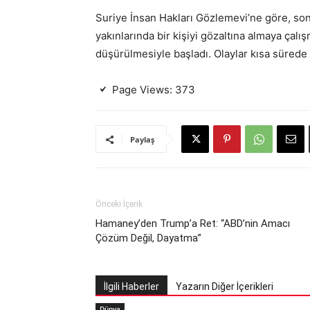
Suriye İnsan Hakları Gözlemevi’ne göre, son
yakınlarında bir kişiyi gözaltına almaya çalı
düşürülmesiyle başladı. Olaylar kısa sürede
Page Views:
373
Paylaş
Önceki İçerik
Hamaney’den Trump’a Ret: “ABD’nin Amacı
Çözüm Değil, Dayatma”
İlgili Haberler
Yazarın Diğer İçerikleri
Dünya