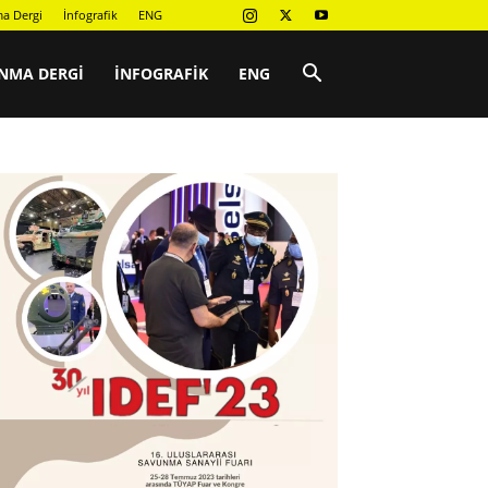
a Dergi
İnfografik
ENG
NMA DERGI
İNFOGRAFIK
ENG