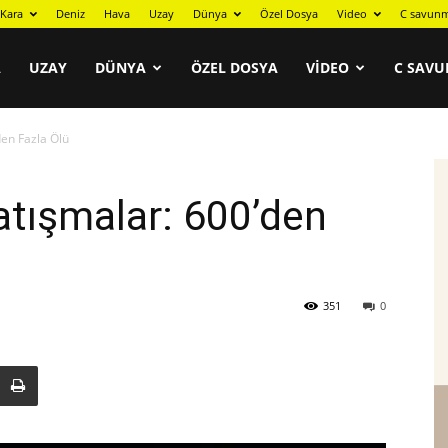
Kara
Deniz
Hava
Uzay
Dünya
Özel Dosya
Video
C savunm
A
UZAY
DÜNYA
ÖZEL DOSYA
VIDEO
C SAVU
den Fazla Ölü
atışmalar: 600’den
351
0