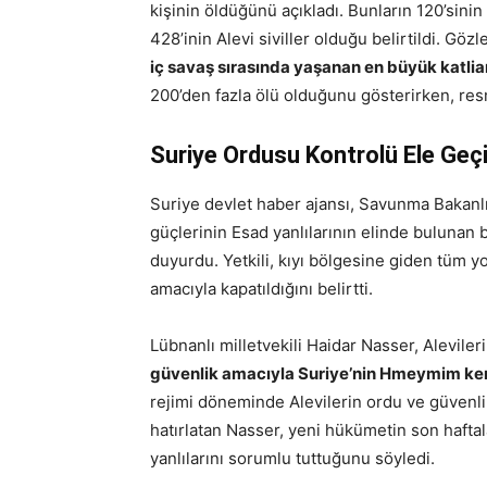
kişinin öldüğünü açıkladı. Bunların 120’sinin
428’inin Alevi siviller olduğu belirtildi. G
iç savaş sırasında yaşanan en büyük katlia
200’den fazla ölü olduğunu gösterirken, re
Suriye Ordusu Kontrolü Ele Geçi
Suriye devlet haber ajansı, Savunma Bakanlı
güçlerinin Esad yanlılarının elinde bulunan
duyurdu. Yetkili, kıyı bölgesine giden tüm yo
amacıyla kapatıldığını belirtti.
Lübnanlı milletvekili Haidar Nasser, Alevile
güvenlik amacıyla Suriye’nin Hmeymim kent
rejimi döneminde Alevilerin ordu ve güven
hatırlatan Nasser, yeni hükümetin son haftal
yanlılarını sorumlu tuttuğunu söyledi.