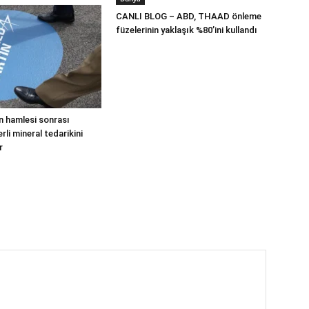
CANLI BLOG – ABD, THAAD önleme
füzelerinin yaklaşık %80’ini kullandı
n hamlesi sonrası
li mineral tedarikini
r