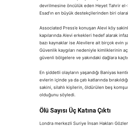
devrilmesine öncülük eden Heyet Tahrir el-Ş
Esad’ın en büyük destekçilerinden biri olarak
Associated Press’e konuşan Alevi köy sakinler
kapılarında Alevi erkekleri hedef alarak infa
bazı kaynaklar ise Alevilere ait birçok evin y
Güvenlik kaygıları nedeniyle kimliklerinin a
güvenli bölgelere ve yakındaki dağlara kaçtığı
En şiddetli olayların yaşandığı Baniyas kenti
evlerin içinde ya da çatı katlarında bırakıldı
sakini, silahlı kişilerin, öldürülen beş komş
olduğunu söyledi.
Ölü Sayısı Üç Katına Çıktı
Londra merkezli Suriye İnsan Hakları Gözlem