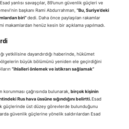
 Esad yanlısı savaşçılar, 89’unun güvenlik güçleri ve
özlemevi’nin başkanı Rami Abdurrahman,
“Bu, Suriye’deki
mlardan biri”
dedi. Daha önce paylaşılan rakamlar
smi makamlardan henüz kesin bir açıklama yapılmadı.
rdi
ğı yetkilisine dayandırdığı haberinde, hükümet
 bölgelerin büyük bölümünü yeniden ele geçirdiğini
lların
“ihlalleri önlemek ve istikrarı sağlamak”
rin korunması çağrısında bulunarak,
birçok kişinin
indeki Rus hava üssüne sığındığını belirtti.
Esad
lik güçlerinde üst düzey görevlerde bulunduğunu
arda güvenlik güçlerine yönelik saldırılardan Esad