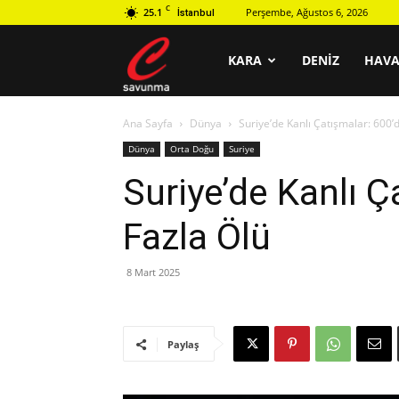
C
25.1
Perşembe, Ağustos 6, 2026
İstanbul
C
KARA
DENIZ
HAV
Ana Sayfa
Dünya
Suriye’de Kanlı Çatışmalar: 600’
savunma
Dünya
Orta Doğu
Suriye
Suriye’de Kanlı Ç
Fazla Ölü
8 Mart 2025
Paylaş