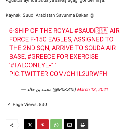
Ağustos ayında Suda’ya savaş uçağı göndermişti.
Kaynak: Suudi Arabistan Savunma Bakanlığı
6-SHIP OF THE ROYAL
#SAUDI
🇸🇦 AIR
FORCE F-15C EAGLES, ASSIGNED TO
THE 2ND SQN, ARRIVE TO SOUDA AIR
BASE,
#GREECE
FOR EXERCISE
'
#FALCONEYE
-1’
PIC.TWITTER.COM/CH1L2URWFH
— محمد بن خالد (@MbKS15)
March 13, 2021
Page Views:
830