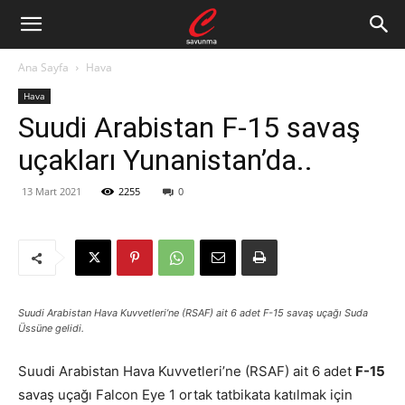
Ana Sayfa
Hava
Hava
Suudi Arabistan F-15 savaş
uçakları Yunanistan’da..
13 Mart 2021
2255
0
Suudi Arabistan Hava Kuvvetleri’ne (RSAF) ait 6 adet F-15 savaş uçağı Suda
Üssüne gelidi.
Suudi Arabistan Hava Kuvvetleri’ne (RSAF) ait 6 adet
F-15
savaş uçağı Falcon Eye 1 ortak tatbikata katılmak için