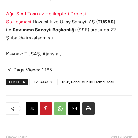
Ağır Sınıf Taarruz Helikopteri Projesi
Sözleşmesi
Havacılık ve Uzay Sanayii AŞ (
TUSAŞ
)
ile
Savunma Sanayii Başkanlığı
(SSB) arasında 22
Şubat’da imzalanmıştı.
Kaynak: TUSAŞ, Ajanslar,
Page Views:
1.165
ETIKETLER
T129 ATAK 56
TUSAŞ Genel Müdürü Temel Kotil
Önceki İçerik
Sonraki İçerik