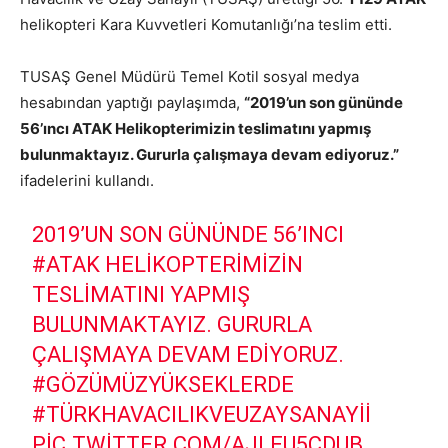
helikopteri Kara Kuvvetleri Komutanlığı’na teslim etti.
TUSAŞ Genel Müdürü Temel Kotil sosyal medya
hesabından yaptığı paylaşımda,
“2019’un son gününde
56’ıncı ATAK Helikopterimizin teslimatını yapmış
bulunmaktayız. Gururla çalışmaya devam ediyoruz.”
ifadelerini kullandı.
2019’UN SON GÜNÜNDE 56’INCI
#ATAK
HELIKOPTERIMIZIN
TESLIMATINI YAPMIŞ
BULUNMAKTAYIZ. GURURLA
ÇALIŞMAYA DEVAM EDIYORUZ.
#GÖZÜMÜZYÜKSEKLERDE
#TÜRKHAVACILIKVEUZAYSANAYII
PIC.TWITTER.COM/AJLEU5CDUB