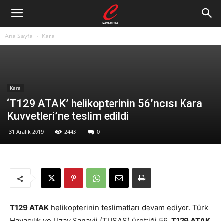
Ana Sayfa
Kara
Kara
‘T129 ATAK’ helikopterinin 56’ncısı Kara
Kuvvetleri’ne teslim edildi
31 Aralık 2019
2443
0
T129 ATAK
helikopterinin teslimatları devam ediyor. Türk
Havacılık ve Uzay Sanayii (TUSAŞ) ürettiği 56.
T129 ATAK