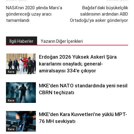
NASA’nın 2020 yılında Mars’a
Bağdat’daki büyükelçilik
göndereceği uzay aracı
saldırısının ardından ABD
tamamlandı
Ortadoğu’ya asker gönderiyor
İlgili Haberler
Yazarın Diğer İçerikleri
Erdoğan 2026 Yüksek Askerî Şûra
kararlarını onayladı; general-
amiralsayısı 334’e çıkıyor
Kara
MKE’den NATO standardında yeni nesil
CBRN teçhizatı
Kara
MKE’den Kara Kuvvetleri’ne yüklü MPT-
76 MH sevkiyatı
Kara