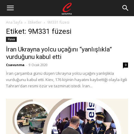
Ana Sayfa
Etiketler
9M331 füzesi
Etiket: 9M331 füzesi
Hava
İran Ukrayna yolcu uçağını “yanlışlıkla”
vurduğunu kabul etti
Csavunma
-
9 Ocak 2020
0
İran çarşamba günü düşen Ukrayna yolcu uçağını yanlışlıkla
vurduğunu kabul etti. Kiev, 176 kişinin hayatını kaybettiği olayla ilgili
Tahran'dan resmi özür ve tazminat istedi. İran...