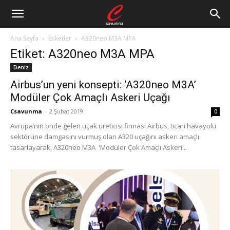
Ana Sayfa
Etiketler
A320neo M3A MPA
Etiket: A320neo M3A MPA
Deniz
Airbus’un yeni konsepti: ‘A320neo M3A’
Modüler Çok Amaçlı Askeri Uçağı
Csavunma
-
2 Şubat 2019
0
Avrupa’nın önde gelen uçak üreticisi firması Airbus, ticari havayolu
sektörüne damgasını vurmuş olan A320 uçağını askeri amaçlı
tasarlayarak, A320neo M3A 'Modüler Çok Amaçlı Askeri...