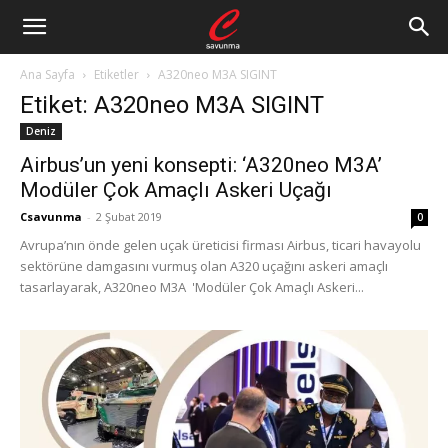
Ana Sayfa
Etiketler
A320neo M3A SIGINT
Etiket: A320neo M3A SIGINT
Deniz
Airbus’un yeni konsepti: ‘A320neo M3A’
Modüler Çok Amaçlı Askeri Uçağı
Csavunma
-
2 Şubat 2019
0
Avrupa’nın önde gelen uçak üreticisi firması Airbus, ticari havayolu
sektörüne damgasını vurmuş olan A320 uçağını askeri amaçlı
tasarlayarak, A320neo M3A 'Modüler Çok Amaçlı Askeri...