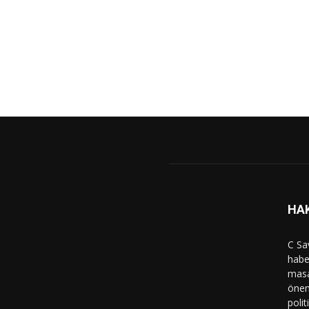
HA
C Sa
haber
masa
önem
polit