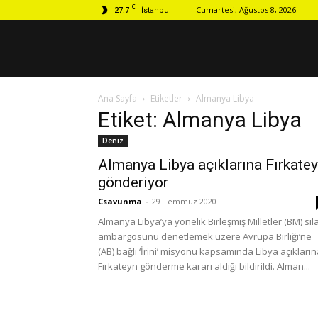
C
27.7
Cumartesi, Ağustos 8, 2026
İstanbul
Ana Sayfa
Etiketler
Almanya Libya
Etiket: Almanya Libya
Deniz
Almanya Libya açıklarına Fırkate
gönderiyor
Csavunma
-
29 Temmuz 2020
Almanya Libya’ya yönelik Birleşmiş Milletler (BM) sil
ambargosunu denetlemek üzere Avrupa Birliği‘ne
(AB) bağlı ‘İrini’ misyonu kapsamında Libya açıkları
Fırkateyn gönderme kararı aldığı bildirildi. Alman...