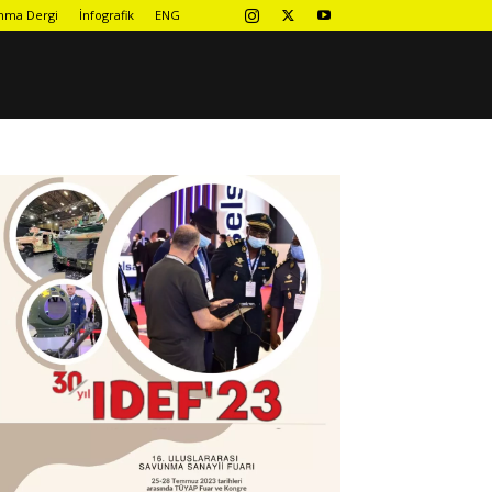
nma Dergi
İnfografik
ENG