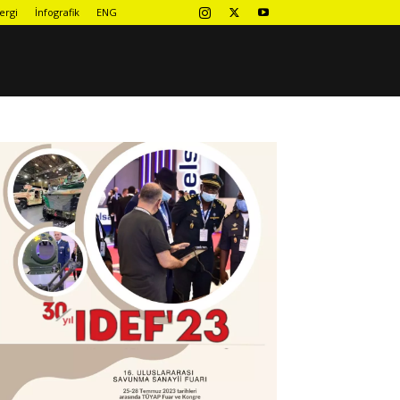
ergi
İnfografik
ENG