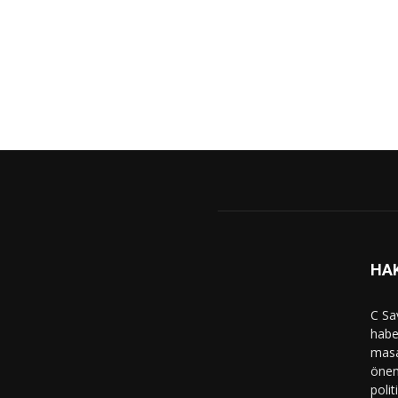
HA
C Sa
haber
masa
önem
polit