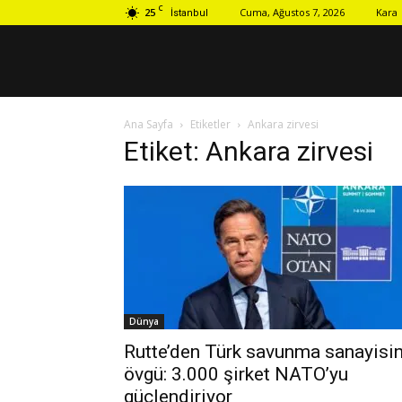
C
25
Cuma, Ağustos 7, 2026
Kara
İstanbul
Ana Sayfa
Etiketler
Ankara zirvesi
Etiket: Ankara zirvesi
Dünya
Rutte’den Türk savunma sanayisi
övgü: 3.000 şirket NATO’yu
güçlendiriyor