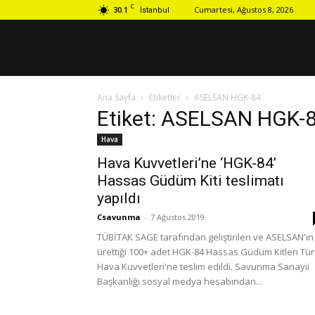
C
30.1
Cumartesi, Ağustos 8, 2026
İstanbul
Ana Sayfa
Etiketler
ASELSAN HGK-84
Etiket: ASELSAN HGK-
Hava
Hava Kuvvetleri’ne ‘HGK-84’
Hassas Güdüm Kiti teslimatı
yapıldı
Csavunma
-
7 Ağustos 2019
TÜBİTAK SAGE tarafından geliştirilen ve ASELSAN'ın
ürettiği 100+ adet HGK-84 Hassas Güdüm Kitleri Tür
Hava Kuvvetleri'ne teslim edildi. Savunma Sanayii
Başkanlığı sosyal medya hesabından...