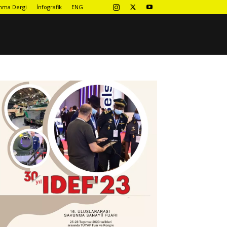
nma Dergi
İnfografik
ENG