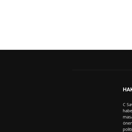
HA
C Sa
haber
masa
önem
polit