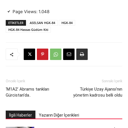
Page Views:
1.048
ETIKETLER
ASELSAN HGK-84
HGK-84
HGK-84 Hassas Güdüm Kiti
Önceki İçerik
Sonraki İçerik
‘M1A2’ Abrams tankları
Türkiye Uzay Ajansı’nın
Gürcistan’da..
yönetim kadrosu belli oldu
İlgili Haberler
Yazarın Diğer İçerikleri