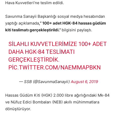
Hava Kuvvetleri’ne teslim edildi.
Savunma Sanayii Başkanlığı sosyal medya hesabından
yaptığı açıklamada
,” 100+ adet HGK-84 hassas güdüm
kiti teslimatı gerçekleştirildi.”
bilgisini paylaştı.
SILAHLI KUVVETLERIMIZE 100+ ADET
DAHA HGK-84 TESLIMATI
GERÇEKLEŞTIRDIK.
PIC.TWITTER.COM/NAEMMAPBKN
— SSB (@SavunmaSanayii)
August 6, 2019
Hassas Güdüm Kiti (HGK) 2.000 libre ağırlığındaki Mk-84
ve Nüfuz Edici Bombaları (NEB) akıllı mühimmatlara
dönüştürüyor.