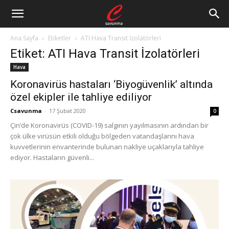
Ana Sayfa
Etiketler
ATI Hava Transit İzolatörleri
Etiket: ATI Hava Transit İzolatörleri
Hava
Koronavirüs hastaları ‘Biyogüvenlik’ altında
özel ekipler ile tahliye ediliyor
Csavunma
-
17 Şubat 2020
0
Çin’de Koronavirüs (COVID-19) salgının yayılmasının ardından bir
çok ülke virüsün etkili olduğu bölgeden vatandaşlarını hava
kuvvetlerinin envanterinde bulunan nakliye uçaklarıyla tahliye
ediyor. Hastaların güvenli...