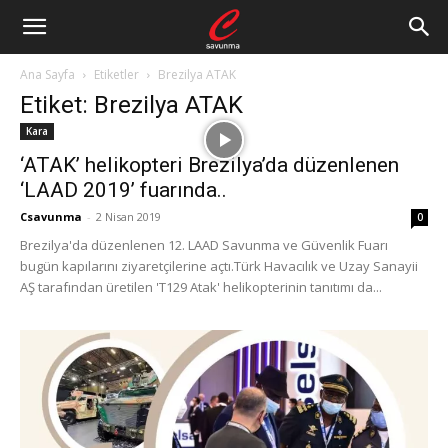
Ana Sayfa
Etiketler
Brezilya ATAK
Etiket: Brezilya ATAK
Kara
‘ATAK’ helikopteri Brezilya’da düzenlenen
‘LAAD 2019’ fuarında..
Csavunma
-
2 Nisan 2019
0
Brezilya'da düzenlenen 12. LAAD Savunma ve Güvenlik Fuarı
bugün kapılarını ziyaretçilerine açtı.Türk Havacılık ve Uzay Sanayii
AŞ tarafından üretilen 'T129 Atak' helikopterinin tanıtımı da...