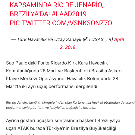
KAPSAMINDA RIO DE JENARIO,
BREZILYA’DA!
#LAAD2019
PIC.TWITTER.COM/VSNKSONZ7O
— Türk Havacılık ve Uzay Sanayii (@TUSAS_TR)
April
2, 2019
Sao Paulo’daki Forte Ricardo Kirk Kara Havacılık
Komutanlığında 26 Mart ve Başkent’teki Brasilia Askeri
İtfaiye Merkezi Operasyonel Havacılık Bölümünde 28
Mart’ta iki ayrı uçuş performansı sergilendi.
Rio de Janeiro kentinin simgelerinden olan Kurtarıcı İsa heykeli etrafından da uçan 
performansıyla pilotların ve izleyicileri beğenisini kazandı.
Ayrıca gösteri uçuşları sonrasında başkent Brezilya’ya
uçan ATAK burada Türkiye’nin Brezilya Büyükelçiliği