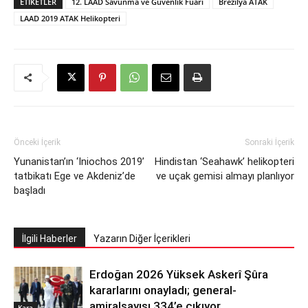
ETIKETLER
12. LAAD Savunma ve Güvenlik Fuarı
Brezilya ATAK
LAAD 2019 ATAK Helikopteri
Önceki İçerik
Sonraki İçerik
Yunanistan’ın ‘Iniochos 2019’
Hindistan ‘Seahawk’ helikopteri
tatbikatı Ege ve Akdeniz’de
ve uçak gemisi almayı planlıyor
başladı
İlgili Haberler
Yazarın Diğer İçerikleri
Erdoğan 2026 Yüksek Askerî Şûra
kararlarını onayladı; general-
amiralsayısı 334’e çıkıyor
Kara