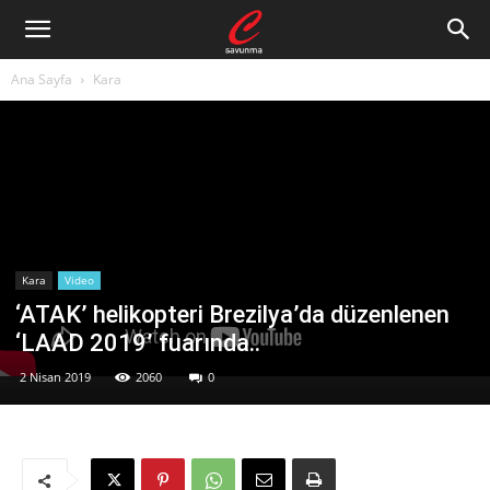
Ana Sayfa
Kara
Kara
Video
‘ATAK’ helikopteri Brezilya’da düzenlenen
‘LAAD 2019’ fuarında..
2 Nisan 2019
2060
0