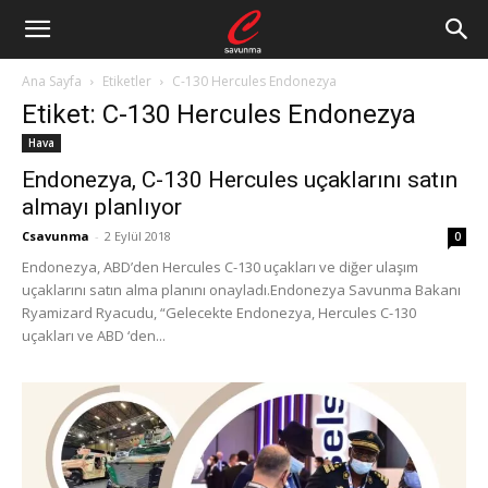
Ana Sayfa
Etiketler
C-130 Hercules Endonezya
Etiket: C-130 Hercules Endonezya
Hava
Endonezya, C-130 Hercules uçaklarını satın
almayı planlıyor
Csavunma
-
2 Eylül 2018
0
Endonezya, ABD’den Hercules C-130 uçakları ve diğer ulaşım
uçaklarını satın alma planını onayladı.Endonezya Savunma Bakanı
Ryamizard Ryacudu, “Gelecekte Endonezya, Hercules C-130
uçakları ve ABD ‘den...