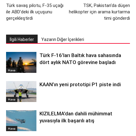
Türk savaş pilotu, F-35 uçağı
TSK, Pakistan’da düşen
ile ABD’deki ilk uçuşunu
helikopter için arama kurtarma
gerçekleştirdi
timi gönderdi
İlgili Haberler
Yazarın Diğer İçerikleri
Türk F-16’ları Baltık hava sahasında
dört aylık NATO görevine başladı
Hava
KAAN’ın yeni prototipi P1 piste indi
Hava
KIZILELMA’dan dahili mühimmat
yuvasıyla ilk başarılı atış
Hava