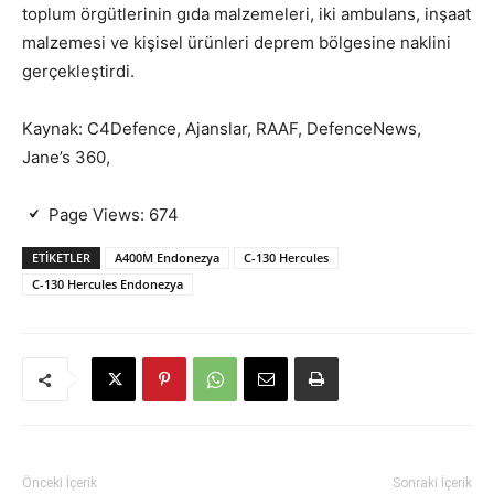
toplum örgütlerinin gıda malzemeleri, iki ambulans, inşaat
malzemesi ve kişisel ürünleri deprem bölgesine naklini
gerçekleştirdi.
Kaynak: C4Defence, Ajanslar, RAAF, DefenceNews,
Jane’s 360,
Page Views:
674
ETIKETLER
A400M Endonezya
C-130 Hercules
C-130 Hercules Endonezya
Önceki İçerik
Sonraki İçerik