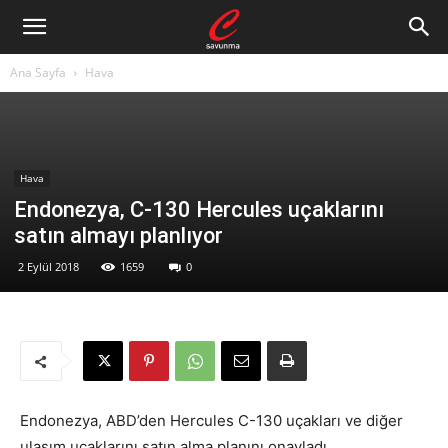
Ana Sayfa
Hava
Hava
Endonezya, C-130 Hercules uçaklarını
satın almayı planlıyor
2 Eylül 2018
1659
0
Endonezya, ABD’den Hercules C-130 uçakları ve diğer
ulaşım uçaklarını satın alma planını onayladı.