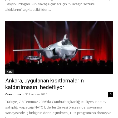
Tayyip Erdoğan F-35 savaş uçakları için "5 uçağın sözünü
aldıklarını" açıkladı.İki lider,...
Kara
Ankara, uygulanan kısıtlamaların
kaldırılmasını hedefliyor
Csavunma
-
30 Haziran 2026
0
Türkiye, 7-8 Temmuz 2026'da Cumhurbaşkanlığı Külliyesi'nde ev
sahipliği yapacağı NATO Liderler Zirvesi öncesinde; savunma
sanayisinde iş birliğinin derinleştirilmesi, F-35 programına dönüş ve