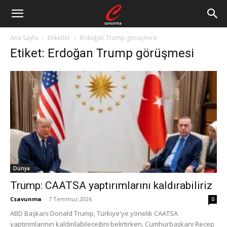
Ana Sayfa
Etiketler
Erdoğan Trump görüşmesi
Etiket: Erdoğan Trump görüşmesi
Dünya
Trump: CAATSA yaptırımlarını kaldırabiliriz
Csavunma
-
7 Temmuz 2026
0
ABD Başkanı Donald Trump, Türkiye'ye yönelik CAATSA
yaptırımlarının kaldırılabileceğini belirtirken, Cumhurbaşkanı Recep