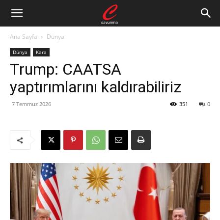
Ana Sayfa
Dünya
Dünya
Kara
Trump: CAATSA
yaptırımlarını kaldırabiliriz
7 Temmuz 2026
351
0