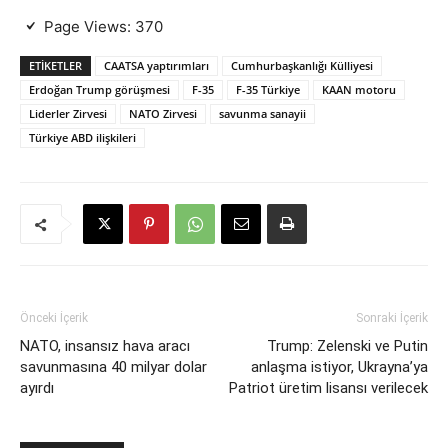
Page Views:
370
ETIKETLER
CAATSA yaptırımları
Cumhurbaşkanlığı Külliyesi
Erdoğan Trump görüşmesi
F-35
F-35 Türkiye
KAAN motoru
Liderler Zirvesi
NATO Zirvesi
savunma sanayii
Türkiye ABD ilişkileri
Önceki İçerik
Sonraki İçerik
NATO, insansız hava aracı
Trump: Zelenski ve Putin
savunmasına 40 milyar dolar
anlaşma istiyor, Ukrayna’ya
ayırdı
Patriot üretim lisansı verilecek