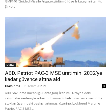
GMF140 (Guided Missile Frigate) güdümlü füze fırkateynini tanıttı.
Şirket,...
Dünya
ABD, Patriot PAC-3 MSE üretimini 2032’ye
kadar güvence altına aldı
Csavunma
-
31 Temmuz 2026
0
ABD Savunma Bakanlığı (Pentagon), İran ve Ukrayna'daki
çatışmalar nedeniyle artan mühimmat tüketiminin hava savunma
stokları üzerindeki baskıyı artırması üzerine, Lockheed Martin'e
Patriot PAC-3 MSE...