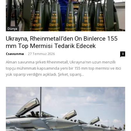
Dünya
Ukrayna, Rheinmetall’den On Binlerce 155
mm Top Mermisi Tedarik Edecek
Csavunma
-
27 Temmuz 2026
0
Alman savunma şirketi Rheinmetall, Ukrayna'nın uzun menzilli
topçu mühimmatı kapsamında yeni bir 155 mm top mermisi ve itici
yük siparişi verdiğini açıkladı. Şirket, sipariş...