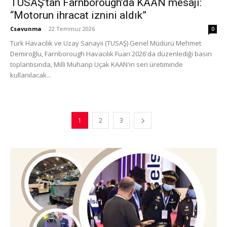
TUSAŞ’tan Farnborough’da KAAN mesajı:
“Motorun ihracat iznini aldık”
Csavunma
-
22 Temmuz 2026
0
Türk Havacılık ve Uzay Sanayii (TUSAŞ) Genel Müdürü Mehmet
Demiroğlu, Farnborough Havacılık Fuarı 2026'da düzenlediği basın
toplantısında, Milli Muharip Uçak KAAN'ın seri üretiminde
kullanılacak...
1
2
3