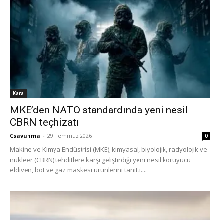
Kara
MKE’den NATO standardında yeni nesil
CBRN teçhizatı
Csavunma
-
29 Temmuz 2026
0
Makine ve Kimya Endüstrisi (MKE), kimyasal, biyolojik, radyolojik ve
nükleer (CBRN) tehditlere karşı geliştirdiği yeni nesil koruyucu
eldiven, bot ve gaz maskesi ürünlerini tanıttı....