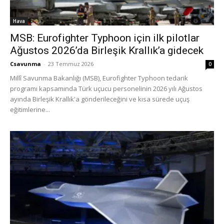
Hava
MSB: Eurofighter Typhoon için ilk pilotlar
Ağustos 2026’da Birleşik Krallık’a gidecek
Csavunma
-
23 Temmuz 2026
0
Millî Savunma Bakanlığı (MSB), Eurofighter Typhoon tedarik
programı kapsamında Türk uçucu personelinin 2026 yılı Ağustos
ayında Birleşik Krallık'a gönderileceğini ve kısa sürede uçuş
eğitimlerine...