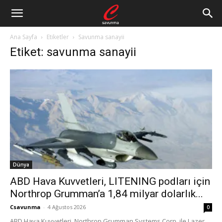
Ana Sayfa
Etiketler
Savunma sanayii
Etiket: savunma sanayii
Dünya
ABD Hava Kuvvetleri, LITENING podları için
Northrop Grumman’a 1,84 milyar dolarlık...
Csavunma
-
4 Ağustos 2026
0
ABD Hava Kuvvetleri, Northrop Grumman Systems Corp. ile Lazer