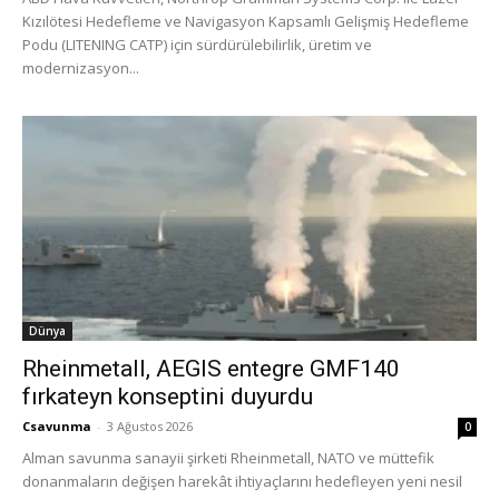
Kızılötesi Hedefleme ve Navigasyon Kapsamlı Gelişmiş Hedefleme
Podu (LITENING CATP) için sürdürülebilirlik, üretim ve
modernizasyon...
Dünya
Rheinmetall, AEGIS entegre GMF140
fırkateyn konseptini duyurdu
Csavunma
-
3 Ağustos 2026
0
Alman savunma sanayii şirketi Rheinmetall, NATO ve müttefik
donanmaların değişen harekât ihtiyaçlarını hedefleyen yeni nesil