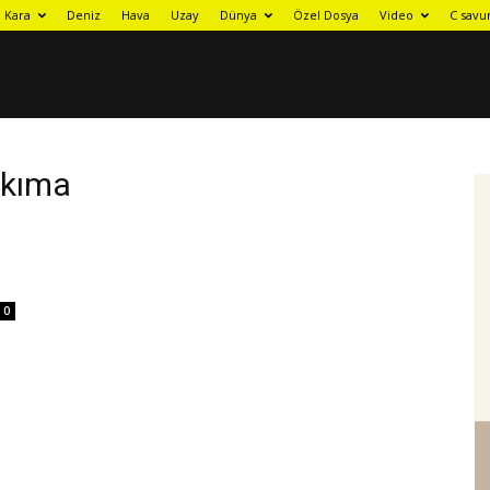
Kara
Deniz
Hava
Uzay
Dünya
Özel Dosya
Video
C savu
ıkıma
0