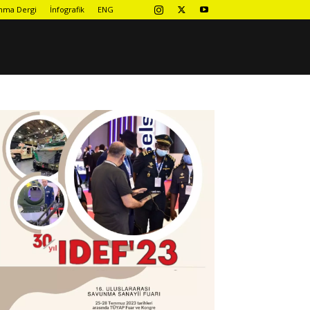
nma Dergi
İnfografik
ENG