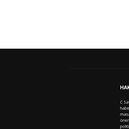
HA
C Sa
haber
masa
önem
polit