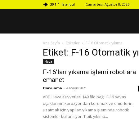
C
30.1
Cumartesi, Ağustos 8, 2026
İstanbul
Ana Sayfa
Etiketler
F-16 Otomatik yıkıma
Etiket: F-16 Otomatik y
Hava
F-16’ları yıkama işlemi robotlara
emanet
Csavunma
-
4 Mayıs 2021
ABD Hava Kuvvetleri 149.filo bağlı F-16 savaş
uçaklarının korozyondan korumak ve ömürlerini
uzatmak için yapılan yıkama işleminde robotik
sistemler kullanılıyor. Tipik yıkıma...