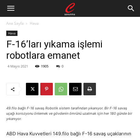
Ana Sayfa
Hava
Hava
F-16’ları yıkama işlemi
robotlara emanet
4 Mayıs 2021
1905
0
49.filo bağlı F-16 savaş Robotik sistem tarafından yıkanıyor. Bir F-16 savaş
uçağı korozyonu önlemek ve gövdenin ömrünü uzatmak için her 180 günde bir
yıkanıyor.
ABD Hava Kuvvetleri 149.filo bağlı F-16 savaş uçaklarının