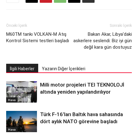
Önceki İçerik
Sonraki İçerik
M60TM tankı VOLKAN-M Atış
Bakan Akar, Libya’daki
Kontrol Sistemi testleri başladı
askerlere seslendi: Biz iyi gün
değil kara gün dostuyuz
İlgili Haberler
Yazarın Diğer İçerikleri
Milli motor projeleri TEI TEKNOLOJİ
altında yeniden yapılandırılıyor
Hava
Türk F-16’ları Baltık hava sahasında
dört aylık NATO görevine başladı
Hava