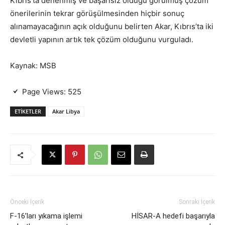
Kıbrıs’ta denenmiş ve başarısız olduğu görülmüş çözüm
önerilerinin tekrar görüşülmesinden hiçbir sonuç
alınamayacağının açık olduğunu belirten Akar, Kıbrıs’ta iki
devletli yapının artık tek çözüm olduğunu vurguladı.
Kaynak: MSB
Page Views:
525
ETIKETLER
Akar Libya
Önceki İçerik
Sonraki İçerik
F-16’ları yıkama işlemi
HİSAR-A hedefi başarıyla