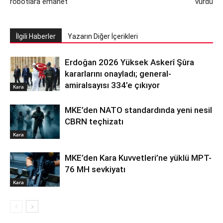
robotlara emanet
vurdu
İlgili Haberler
Yazarın Diğer İçerikleri
Erdoğan 2026 Yüksek Askerî Şûra
kararlarını onayladı; general-
amiralsayısı 334’e çıkıyor
Kara
MKE’den NATO standardında yeni nesil
CBRN teçhizatı
Kara
MKE’den Kara Kuvvetleri’ne yüklü MPT-
76 MH sevkiyatı
Kara