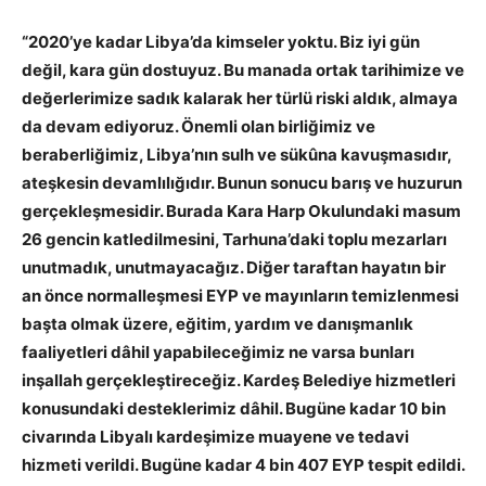
“2020’ye kadar Libya’da kimseler yoktu. Biz iyi gün
değil, kara gün dostuyuz. Bu manada ortak tarihimize ve
değerlerimize sadık kalarak her türlü riski aldık, almaya
da devam ediyoruz. Önemli olan birliğimiz ve
beraberliğimiz, Libya’nın sulh ve sükûna kavuşmasıdır,
ateşkesin devamlılığıdır. Bunun sonucu barış ve huzurun
gerçekleşmesidir. Burada Kara Harp Okulundaki masum
26 gencin katledilmesini, Tarhuna’daki toplu mezarları
unutmadık, unutmayacağız. Diğer taraftan hayatın bir
an önce normalleşmesi EYP ve mayınların temizlenmesi
başta olmak üzere, eğitim, yardım ve danışmanlık
faaliyetleri dâhil yapabileceğimiz ne varsa bunları
inşallah gerçekleştireceğiz. Kardeş Belediye hizmetleri
konusundaki desteklerimiz dâhil. Bugüne kadar 10 bin
civarında Libyalı kardeşimize muayene ve tedavi
hizmeti verildi. Bugüne kadar 4 bin 407 EYP tespit edildi.