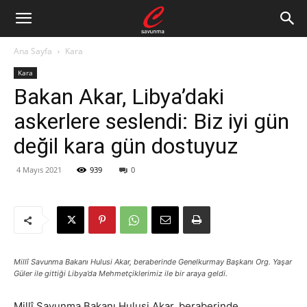
Ana Sayfa
Kara
Kara
Bakan Akar, Libya’daki
askerlere seslendi: Biz iyi gün
değil kara gün dostuyuz
4 Mayıs 2021
939
0
Millî Savunma Bakanı Hulusi Akar, beraberinde Genelkurmay Başkanı Org. Yaşar
Güler ile gittiği Libya’da Mehmetçiklerimiz ile bir araya geldi.
Millî Savunma Bakanı Hulusi Akar, beraberinde