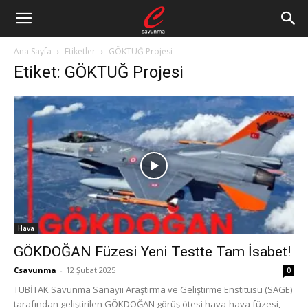
Ana Sayfa
Etiketler
GÖKTUĞ Projesi
Etiket: GÖKTUĞ Projesi
Hava
GÖKDOĞAN Füzesi Yeni Testte Tam İsabet!
Csavunma
-
12 Şubat 2025
0
TÜBİTAK Savunma Sanayii Araştırma ve Geliştirme Enstitüsü (SAGE)
tarafından geliştirilen GÖKDOĞAN görüş ötesi hava-hava füzesi,