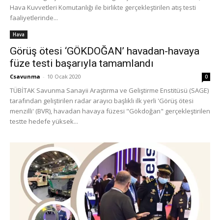
Hava Kuvvetleri Komutanlığı ile birlikte gerçekleştirilen atış testi
faaliyetlerinde...
Hava
Görüş ötesi ‘GÖKDOĞAN’ havadan-havaya
füze testi başarıyla tamamlandı
Csavunma
-
10 Ocak 2020
0
TÜBİTAK Savunma Sanayii Araştırma ve Geliştirme Enstitüsü (SAGE)
tarafından geliştirilen radar arayıcı başlıklı ilk yerli 'Görüş ötesi
menzilli' (BVR), havadan havaya füzesi "Gökdoğan" gerçekleştirilen
testte hedefe yüksek...