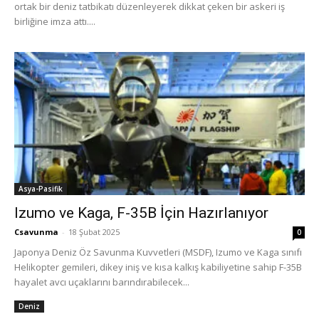
ortak bir deniz tatbikatı düzenleyerek dikkat çeken bir askeri iş
birliğine imza attı....
Asya-Pasifik
Izumo ve Kaga, F-35B İçin Hazırlanıyor
Csavunma
-
18 Şubat 2025
0
Japonya Deniz Öz Savunma Kuvvetleri (MSDF), Izumo ve Kaga sınıfı
Helikopter gemileri, dikey iniş ve kısa kalkış kabiliyetine sahip F-35B
hayalet avcı uçaklarını barındırabilecek...
Deniz