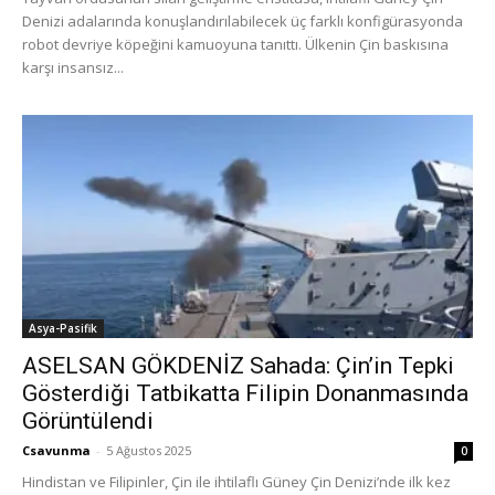
Denizi adalarında konuşlandırılabilecek üç farklı konfigürasyonda
robot devriye köpeğini kamuoyuna tanıttı. Ülkenin Çin baskısına
karşı insansız...
Asya-Pasifik
ASELSAN GÖKDENİZ Sahada: Çin’in Tepki
Gösterdiği Tatbikatta Filipin Donanmasında
Görüntülendi
Csavunma
-
5 Ağustos 2025
0
Hindistan ve Filipinler, Çin ile ihtilaflı Güney Çin Denizi’nde ilk kez