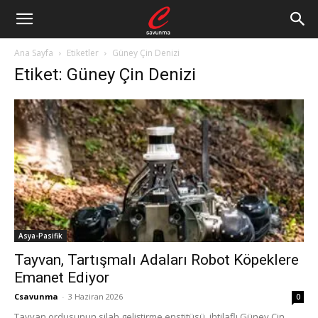
Ana Sayfa
Etiketler
Güney Çin Denizi
Etiket: Güney Çin Denizi
Asya-Pasifik
Tayvan, Tartışmalı Adaları Robot Köpeklere
Emanet Ediyor
Csavunma
-
3 Haziran 2026
0
Tayvan ordusunun silah geliştirme enstitüsü, ihtilaflı Güney Çin