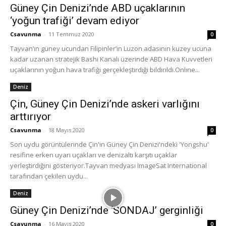
Güney Çin Denizi’nde ABD uçaklarının
‘yoğun trafiği’ devam ediyor
Csavunma
-
11 Temmuz 2020
0
Tayvan’ın güney ucundan Filipinler’in Luzon adasının kuzey ucuna
kadar uzanan stratejik Bashi Kanalı üzerinde ABD Hava Kuvvetleri
uçaklarının yoğun hava trafiği gerçekleştirdiği bildirildi.Online...
Deniz
Çin, Güney Çin Denizi’nde askeri varlığını
arttırıyor
Csavunma
-
18 Mayıs 2020
0
Son uydu görüntülerinde Çin'in Güney Çin Denizi'ndeki 'Yongshu'
resifine erken uyarı uçakları ve denizaltı karşıtı uçaklar
yerleştirdiğini gösteriyor.Tayvan medyası ImageSat International
tarafından çekilen uydu...
Deniz
Güney Çin Denizi’nde ‘SONDAJ’ gerginliği
Csavunma
-
16 Mayıs 2020
0