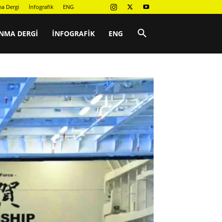
a Dergi
İnfografik
ENG
NMA DERGI
İNFOGRAFIK
ENG