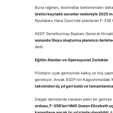
Buna rağmen, teslimatlar beklenenden daha 
üretici kaynaklı sorunlar nedeniyle 2025 mal
Nyutabaru Hava Üssü’nde planlanan F-35B fil
ASDF Genelkurmay Başkanı General Hiroaki
sonunda filoyu oluşturma planımızı ilerlet
dedi.
Eğitim Alanları ve Operasyonel Zorluklar
Pilotların uçak gemisinde kalkış ve iniş ya
gerekiyor. Ancak ASDF’nin Kagoshima’daki M
takvimden üç yıl geri kaldı ve tamamlanma 
Dalgalı denizlerde hareket eden bir gemiye 
ordusu, F-35B’leri HMS Queen Elizabeth u
kapasiteye ancak üç yıl içinde ulaşabildi.
A