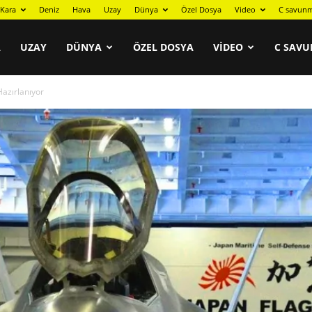
Kara
Deniz
Hava
Uzay
Dünya
Özel Dosya
Video
C savunm
A
UZAY
DÜNYA
ÖZEL DOSYA
VIDEO
C SAVU
Hazırlanıyor