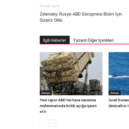
Önceki İçerik
Zelenskiy: Rusya-ABD Görüşmesi Bizim İçin
Sürpriz Oldu
İlgili Haberler
Yazarın Diğer İçerikleri
Dünya
Dünya
Yeni rapor ABD’nin hava savunma
İsrail Donan
mühimmatında kritik açığa işaret
denizaltısı 
etti