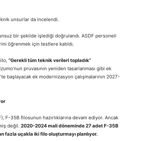
eknik unsurlar da incelendi.
suz bir şekilde işlediği doğrulandı. ASDF personeli
i öğrenmek için testlere katıldı.
ito,
“Gerekli tüm teknik verileri topladık”
, Izumo’nun pruvasının yeniden tasarlanması gibi ek
025’te başlayacak ek modernizasyon çalışmalarının 2027-
yor
 F-35B filosunun hazırlıklarına devam ediyor. Ancak
miş değil.
2020-2024 mali döneminde 27 adet F-35B
 fazla uçakla iki filo oluşturmayı planlıyor.