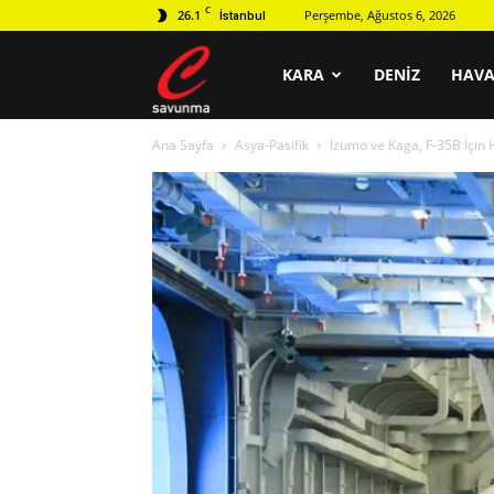
C
26.1
Perşembe, Ağustos 6, 2026
İstanbul
C
KARA
DENIZ
HAV
Ana Sayfa
Asya-Pasifik
Izumo ve Kaga, F-35B İçin 
savunma