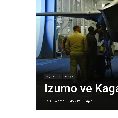
Asya-Pasifik
Dünya
Izumo ve Kaga
18 Şubat 2025
417
0