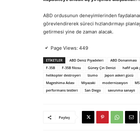
ABD ordusunun deneyimlerinden faydalanara
görevlendirerek süreci hızlandırmayı planla
getirmesi yine de zaman alacak.
Page Views:
449
ETIKETLER
ABD Deniz Piyadeleri
ABD Donanması
F-35B
F-35B filosu
Güney Çin Denizi
hafif uçak
helikopter destroyeri
Izumo
Japon askeri gücü
Mageshima Adası
Miyazaki
modernizasyon
MS
performans testleri
San Diego
savunma sanayii
Paylaş