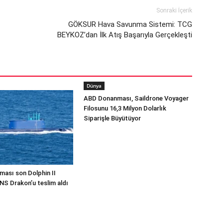
Sonraki İçerik
GÖKSUR Hava Savunma Sistemi: TCG
BEYKOZ’dan İlk Atış Başarıyla Gerçekleşti
Dünya
ABD Donanması, Saildrone Voyager
Filosunu 16,3 Milyon Dolarlık
Siparişle Büyütüyor
ması son Dolphin II
INS Drakon’u teslim aldı