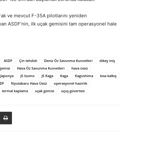
k ve mevcut F-35A pilotlarını yeniden
yan ASDF’nin, ilk uçak gemisini tam operasyonel hale
ASDF
Çin tehdidi
Deniz Öz Savunma Kuvvetleri
dikey iniş
 gemisi
Hava Öz Savunma Kuvvetleri
hava üssü
Japonya
JS Izumo
JS Kaga
Kaga
Kagoshima
kısa kalkış
DF
Nyutabaru Hava Üssü
operasyonel hazırlık
termal kaplama
uçak gemisi
uçuş güvertesi