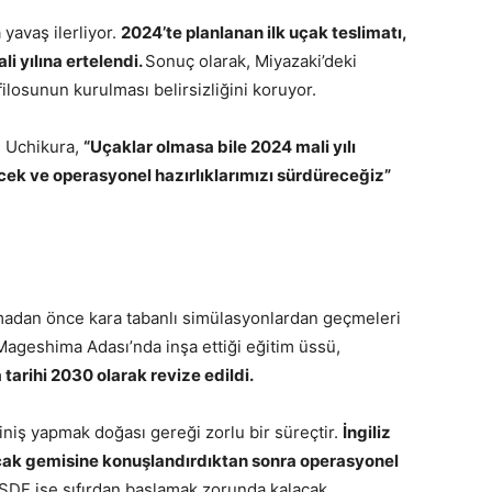
yavaş ilerliyor.
2024’te planlanan ilk uçak teslimatı,
i yılına ertelendi.
Sonuç olarak, Miyazaki’deki
osunun kurulması belirsizliğini koruyor.
 Uchikura,
“Uçaklar olmasa bile 2024 mali yılı
ecek ve operasyonel hazırlıklarımızı sürdüreceğiz”
pmadan önce kara tabanlı simülasyonlardan geçmeleri
ageshima Adası’nda inşa ettiği eğitim üssü,
tarihi 2030 olarak revize edildi.
iniş yapmak doğası gereği zorlu bir süreçtir.
İngiliz
çak gemisine konuşlandırdıktan sonra operasyonel
SDF ise sıfırdan başlamak zorunda kalacak.