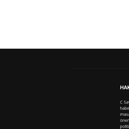
HA
C Sa
haber
masa
önem
polit