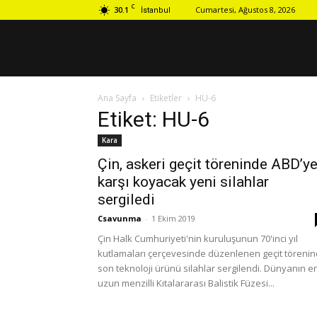
C
30.1
Cumartesi, Ağustos 8, 2026
İstanbul
Ana Sayfa
Etiketler
HU-6
Etiket: HU-6
Kara
Çin, askeri geçit töreninde ABD’y
karşı koyacak yeni silahlar
sergiledi
Csavunma
-
1 Ekim 2019
Çin Halk Cumhuriyeti'nin kuruluşunun 70'inci yıl
kutlamaları çerçevesinde düzenlenen geçit töreni
son teknoloji ürünü silahlar sergilendi. Dünyanın e
uzun menzilli Kıtalararası Balistik Füzesi...