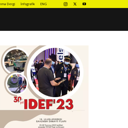
nma Dergi
İnfografik
ENG