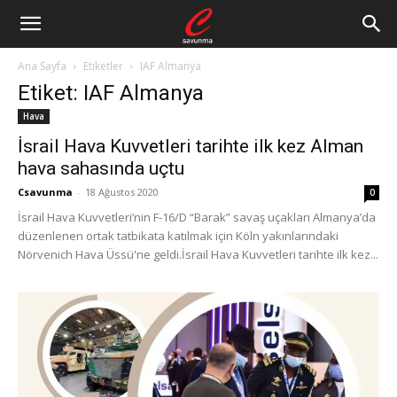
Ana Sayfa
Etiketler
IAF Almanya
Etiket: IAF Almanya
Hava
İsrail Hava Kuvvetleri tarihte ilk kez Alman
hava sahasında uçtu
Csavunma
-
18 Ağustos 2020
0
İsrail Hava Kuvvetleri’nin F-16/D “Barak” savaş uçakları Almanya’da
düzenlenen ortak tatbikata katılmak için Köln yakınlarındaki
Nörvenich Hava Üssü'ne geldi.İsrail Hava Kuvvetleri tarihte ilk kez...