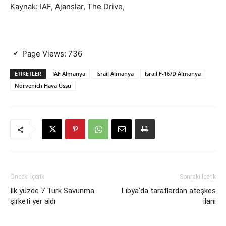
Kaynak: IAF, Ajanslar, The Drive,
Page Views:
736
ETIKETLER
IAF Almanya
İsrail Almanya
İsrail F-16/D Almanya
Nörvenich Hava Üssü
Önceki İçerik
Sonraki İçerik
İlk yüzde 7 Türk Savunma
Libya’da taraflardan ateşkes
şirketi yer aldı
ilanı