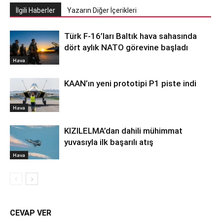
İlgili Haberler
Yazarın Diğer İçerikleri
Türk F-16’ları Baltık hava sahasında
dört aylık NATO görevine başladı
Hava
KAAN’ın yeni prototipi P1 piste indi
Hava
KIZILELMA’dan dahili mühimmat
yuvasıyla ilk başarılı atış
Hava
CEVAP VER