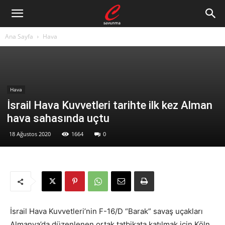
Ana Sayfa
Hava
Hava
İsrail Hava Kuvvetleri tarihte ilk kez Alman
hava sahasında uçtu
18 Ağustos 2020
1664
0
İsrail Hava Kuvvetleri’nin F-16/D “Barak” savaş uçakları
Almanya’da düzenlenen ortak tatbikata katılmak için Köln