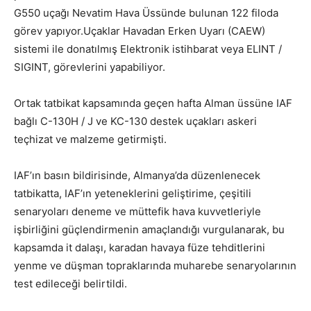
G550 uçağı Nevatim Hava Üssünde bulunan 122 filoda
görev yapıyor.Uçaklar Havadan Erken Uyarı (CAEW)
sistemi ile donatılmış Elektronik istihbarat veya ELINT /
SIGINT, görevlerini yapabiliyor.
Ortak tatbikat kapsamında geçen hafta Alman üssüne IAF
bağlı C-130H / J ve KC-130 destek uçakları askeri
teçhizat ve malzeme getirmişti.
IAF’ın basın bildirisinde, Almanya’da düzenlenecek
tatbikatta, IAF’ın yeteneklerini geliştirime, çeşitili
senaryoları deneme ve müttefik hava kuvvetleriyle
işbirliğini güçlendirmenin amaçlandığı vurgulanarak, bu
kapsamda it dalaşı, karadan havaya füze tehditlerini
yenme ve düşman topraklarında muharebe senaryolarının
test edileceği belirtildi.