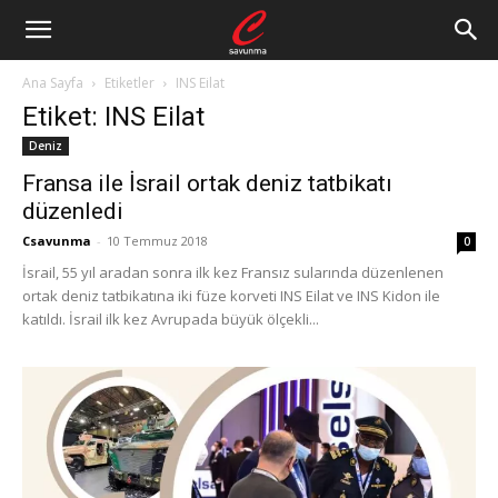
Ana Sayfa
Etiketler
INS Eilat
Etiket: INS Eilat
Deniz
Fransa ile İsrail ortak deniz tatbikatı
düzenledi
Csavunma
-
10 Temmuz 2018
0
İsrail, 55 yıl aradan sonra ilk kez Fransız sularında düzenlenen
ortak deniz tatbikatına iki füze korveti INS Eilat ve INS Kidon ile
katıldı. İsrail ilk kez Avrupada büyük ölçekli...