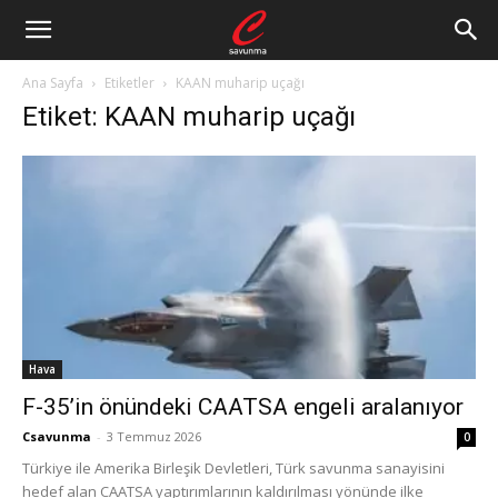
Ana Sayfa
Etiketler
KAAN muharip uçağı
Etiket: KAAN muharip uçağı
Hava
F-35’in önündeki CAATSA engeli aralanıyor
Csavunma
-
3 Temmuz 2026
0
Türkiye ile Amerika Birleşik Devletleri, Türk savunma sanayisini
hedef alan CAATSA yaptırımlarının kaldırılması yönünde ilke