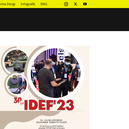
nma Dergi
İnfografik
ENG