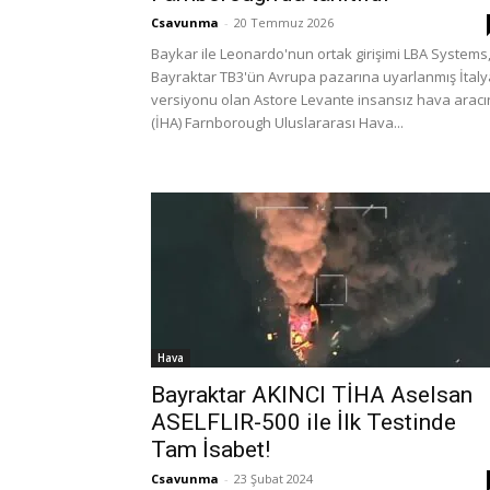
Csavunma
-
20 Temmuz 2026
Baykar ile Leonardo'nun ortak girişimi LBA Systems
Bayraktar TB3'ün Avrupa pazarına uyarlanmış İtal
versiyonu olan Astore Levante insansız hava aracı
(İHA) Farnborough Uluslararası Hava...
Hava
Bayraktar AKINCI TİHA Aselsan
ASELFLIR-500 ile İlk Testinde
Tam İsabet!
Csavunma
-
23 Şubat 2024