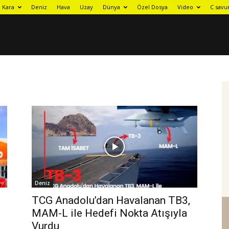
Kara
Deniz
Hava
Uzay
Dünya
Özel Dosya
Video
C savu
Deniz
TCG Anadolu’dan Havalanan TB3,
MAM-L ile Hedefi Nokta Atışıyla
Vurdu