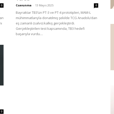
Csavunma
-
13 Mayıs 2025
0
0
,
Bayraktar TB3’ün PT-3 ve PT-4 prototipleri, MAM-L
yan
mühimmatlarıyla donatılmış şekilde TCG Anadolu’dan
nı
eş zamanlı (salvo) kalkış gerçekleştirdi.
Gerçekleştirilen test kapsamında, TB3 hedefi
başarıyla vurdu....
0