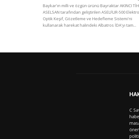
Baykar'ın milli ve özgün ürünü Bayraktar AKINCI TİH
ASELSAN tarafından geliştirilen ASELFLIR-500 Elektro
Optik Keşif, Gözetleme ve Hedefleme Sistemi'ni
kullanarak harekat halindeki Albatros İDA'yı tam...
HA
C Sa
haber
masa
önem
polit