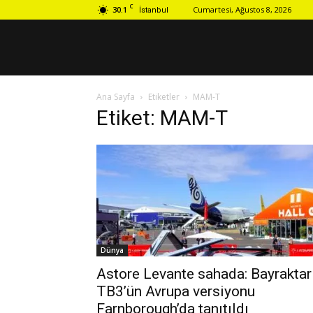
C
30.1
Cumartesi, Ağustos 8, 2026
İstanbul
Ana Sayfa
Etiketler
MAM-T
Etiket: MAM-T
Dünya
Astore Levante sahada: Bayraktar
TB3’ün Avrupa versiyonu
Farnborough’da tanıtıldı