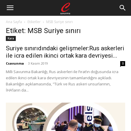
Ana Sayfa
Etiketler
MSB Suriye sınırı
Etiket: MSB Suriye sınırı
Kara
Suriye sınırıdındaki gelişmeler:Rus askerleri
ile icra edilen ikinci ortak kara devriyesi...
Csavunma
-
3 Kasım 2019
0
Milli Savunma Bakanlığı, Rus askerleri ile Fırat’ın doğusunda icra
edilen ikinci ortak kara devriyesinin tamamlandığını açıkladı.
Bakanlığın açıklamasında, "Türk ve Rus askeri unsurlarının,
İHA’ların da...