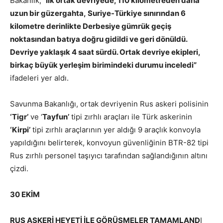
Bakanlık,
“İlk ortak devriyede, 110 kilometreden daha
uzun bir güzergahta, Suriye-Türkiye sınırından 6
kilometre derinlikte Derbesiye gümrük geçiş
noktasından batıya doğru gidildi ve geri dönüldü.
Devriye yaklaşık 4 saat sürdü. Ortak devriye ekipleri,
birkaç büyük yerleşim birimindeki durumu inceledi”
ifadeleri yer aldı.
Savunma Bakanlığı, ortak devriyenin Rus askeri polisinin
‘Tigr’
ve ‘
Tayfun’
tipi zırhlı araçları ile Türk askerinin
‘Kirpi’
tipi zırhlı araçlarının yer aldığı 9 araçlık konvoyla
yapıldığını belirterek, konvoyun güvenliğinin BTR-82 tipi
Rus zırhlı personel taşıyıcı tarafından sağlandığının altını
çizdi.
30 EKİM
RUS ASKERİ HEYETİ İLE GÖRÜŞMELER TAMAMLAND
I