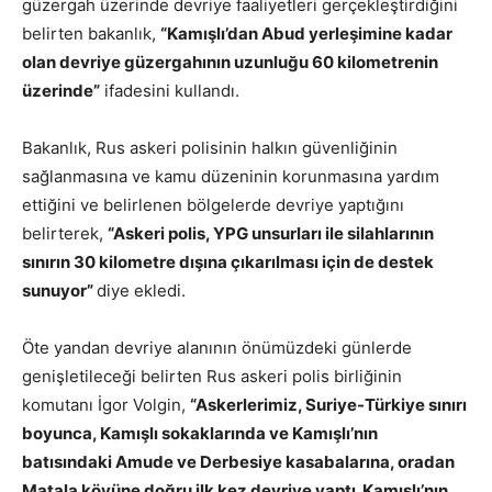
güzergah üzerinde devriye faaliyetleri gerçekleştirdiğini
belirten bakanlık,
“Kamışlı’dan Abud yerleşimine kadar
olan devriye güzergahının uzunluğu 60 kilometrenin
üzerinde”
ifadesini kullandı.
Bakanlık, Rus askeri polisinin halkın güvenliğinin
sağlanmasına ve kamu düzeninin korunmasına yardım
ettiğini ve belirlenen bölgelerde devriye yaptığını
belirterek,
“Askeri polis, YPG unsurları ile silahlarının
sınırın 30 kilometre dışına çıkarılması için de destek
sunuyor”
diye ekledi.
Öte yandan devriye alanının önümüzdeki günlerde
genişletileceği belirten Rus askeri polis birliğinin
komutanı İgor Volgin,
“Askerlerimiz, Suriye-Türkiye sınırı
boyunca, Kamışlı sokaklarında ve Kamışlı’nın
batısındaki Amude ve Derbesiye kasabalarına, oradan
Matala köyüne doğru ilk kez devriye yaptı. Kamışlı’nın