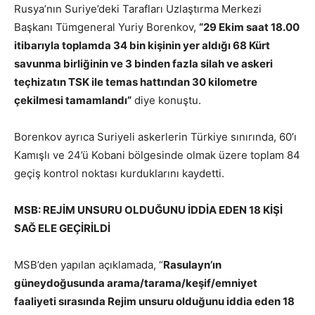
Rusya’nın Suriye’deki Tarafları Uzlaştırma Merkezi
Başkanı Tümgeneral Yuriy Borenkov,
“29 Ekim saat 18.00
itibarıyla toplamda 34 bin kişinin yer aldığı 68 Kürt
savunma birliğinin ve 3 binden fazla silah ve askeri
teçhizatın TSK ile temas hattından 30 kilometre
çekilmesi tamamlandı”
diye konuştu.
Borenkov ayrıca Suriyeli askerlerin Türkiye sınırında, 60’ı
Kamışlı ve 24’ü Kobani bölgesinde olmak üzere toplam 84
geçiş kontrol noktası kurduklarını kaydetti.
MSB: REJİM UNSURU OLDUĞUNU İDDİA EDEN 18 KİŞİ
SAĞ ELE GEÇİRİLDİ
MSB’den yapılan açıklamada, “
Rasulayn’ın
güneydoğusunda arama/tarama/keşif/emniyet
faaliyeti sırasında Rejim unsuru olduğunu iddia eden 18