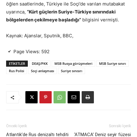
öğlen saatlerinde, Türkiye ile Soçi’de varılan mutabakat
uyarınca,
“Kürt güçlerin Suriye-Türkiye sınırındaki
bölgelerden çekilmeye başladığı”
bilgisini vermişti.
Kaynak: Ajanslar, Sputnik, BBC,
Page Views:
592
ETIKETLER
DEAŞ/PKK
MSB Rusya görüşmeleri
MSB Suriye sınırı
Rus Polisi
Soçi anlaşması
Suriye sınısırı
Önceki İçerik
Sonraki İçerik
Atlantik’de Rus denizaltı tehditi
‘ATMACA’ Deniz seyir füzesi