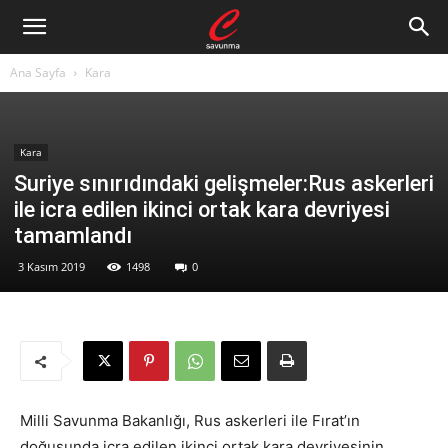
Ana Sayfa
Kara
Kara
Suriye sınırıdındaki gelişmeler:Rus askerleri
ile icra edilen ikinci ortak kara devriyesi
tamamlandı
3 Kasım 2019
1498
0
Milli Savunma Bakanlığı, Rus askerleri ile Fırat’ın
doğusunda icra edilen ikinci ortak kara devriyesinin