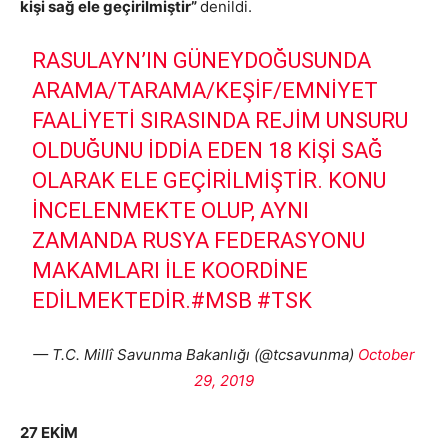
kişi sağ ele geçirilmiştir”
denildi.
RASULAYN’IN GÜNEYDOĞUSUNDA
ARAMA/TARAMA/KEŞIF/EMNIYET
FAALIYETI SIRASINDA REJIM UNSURU
OLDUĞUNU IDDIA EDEN 18 KIŞI SAĞ
OLARAK ELE GEÇIRILMIŞTIR. KONU
INCELENMEKTE OLUP, AYNI
ZAMANDA RUSYA FEDERASYONU
MAKAMLARI ILE KOORDINE
EDILMEKTEDIR.
#MSB
#TSK
— T.C. Millî Savunma Bakanlığı (@tcsavunma)
October
29, 2019
27 EKİM