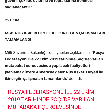
güvenli şekilde evlerine ve topraklarına dönmesi
sağlanacaktır.”
22 EKİM
MSB: RUS ASKERİ HEYETİ İLE İKİNCİ GÜN ÇALIŞMALARI
TAMAMLANDI
Milli Savunma Bakanlığın’dan yapılan açıklamada,
“Rusya
Federasyonu ile 22 Ekim 2019 tarihinde Soçi’de varılan
mutabakat çerçevesinde yapılacak faaliyetleri
planlamak üzere Ankara’ya gelen Rus Askeri Heyeti ile
ikinci gün çalışmaları tamamlandı.”
denildi.
RUSYA FEDERASYONU ILE 22 EKIM
2019 TARIHINDE SOÇI’DE VARILAN
MUTABAKAT ÇERÇEVESINDE