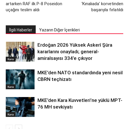
artarken RAF ilk P-8 Poseidon
‘Kınalıada’ korvetinden
uçağını teslim aldı
başarıyla fırlatıldı
İlgili Haberler
Yazarın Diğer İçerikleri
Erdoğan 2026 Yüksek Askerî Şûra
kararlarını onayladı; general-
amiralsayısı 334’e çıkıyor
Kara
MKE’den NATO standardında yeni nesil
CBRN teçhizatı
Kara
MKE’den Kara Kuvvetleri’ne yüklü MPT-
76 MH sevkiyatı
Kara