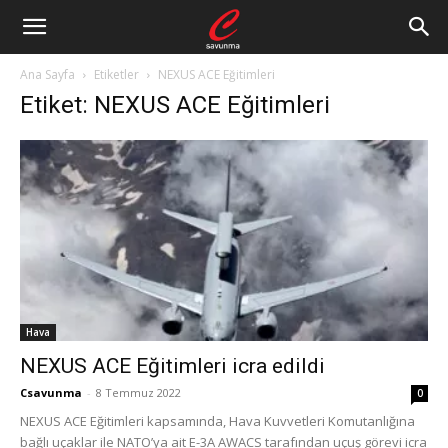
Ana Sayfa
Etiketler
NEXUS ACE Eğitimleri
Etiket: NEXUS ACE Eğitimleri
Hava
NEXUS ACE Eğitimleri icra edildi
Csavunma
-
8 Temmuz 2022
0
NEXUS ACE Eğitimleri kapsamında, Hava Kuvvetleri Komutanlığına
bağlı uçaklar ile NATO’ya ait E-3A AWACS tarafından uçuş görevi icra