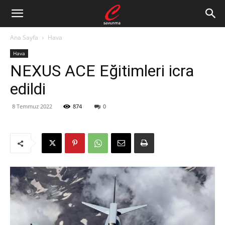
Ana Sayfa
Hava
Hava
NEXUS ACE Eğitimleri icra
edildi
8 Temmuz 2022
874
0