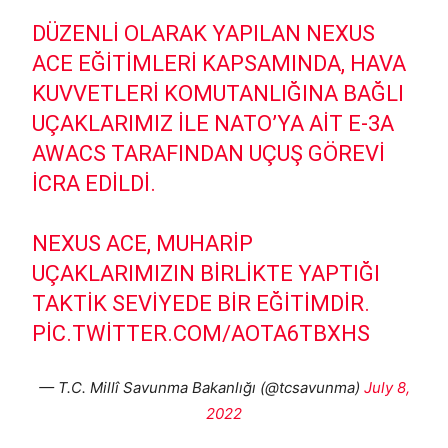
DÜZENLI OLARAK YAPILAN NEXUS
ACE EĞITIMLERI KAPSAMINDA, HAVA
KUVVETLERI KOMUTANLIĞINA BAĞLI
UÇAKLARIMIZ ILE NATO’YA AIT E-3A
AWACS TARAFINDAN UÇUŞ GÖREVI
ICRA EDILDI.
NEXUS ACE, MUHARIP
UÇAKLARIMIZIN BIRLIKTE YAPTIĞI
TAKTIK SEVIYEDE BIR EĞITIMDIR.
PIC.TWITTER.COM/AOTA6TBXHS
— T.C. Millî Savunma Bakanlığı (@tcsavunma)
July 8,
2022