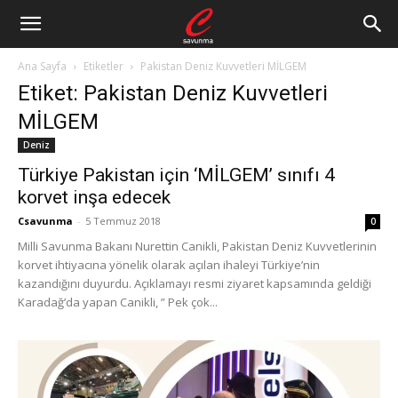
Ana Sayfa
Etiketler
Pakistan Deniz Kuvvetleri MİLGEM
Etiket: Pakistan Deniz Kuvvetleri
MİLGEM
Deniz
Türkiye Pakistan için ‘MİLGEM’ sınıfı 4
korvet inşa edecek
Csavunma
-
5 Temmuz 2018
0
Milli Savunma Bakanı Nurettin Canikli, Pakistan Deniz Kuvvetlerinin
korvet ihtiyacına yönelik olarak açılan ihaleyi Türkiye’nin
kazandığını duyurdu. Açıklamayı resmi ziyaret kapsamında geldiği
Karadağ’da yapan Canikli, ” Pek çok...