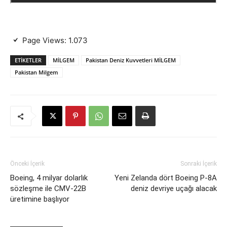
Page Views:
1.073
ETIKETLER
MİLGEM
Pakistan Deniz Kuvvetleri MİLGEM
Pakistan Milgem
Önceki İçerik
Sonraki İçerik
Boeing, 4 milyar dolarlık
Yeni Zelanda dört Boeing P-8A
sözleşme ile CMV-22B
deniz devriye uçağı alacak
üretimine başlıyor