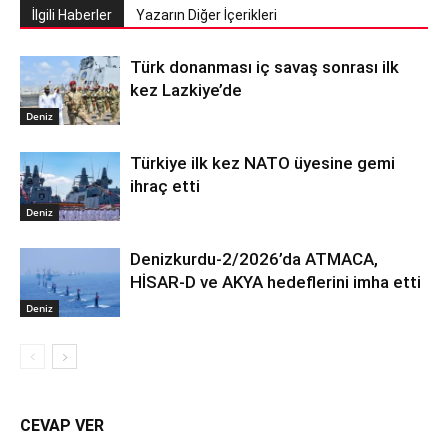
İlgili Haberler
Yazarın Diğer İçerikleri
Türk donanması iç savaş sonrası ilk
kez Lazkiye’de
Deniz
Türkiye ilk kez NATO üyesine gemi
ihraç etti
Deniz
Denizkurdu-2/2026’da ATMACA,
HİSAR-D ve AKYA hedeflerini imha etti
Deniz
CEVAP VER