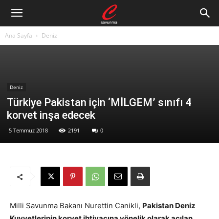
Ana Sayfa
Deniz
Deniz
Türkiye Pakistan için ‘MİLGEM’ sınıfı 4
korvet inşa edecek
5 Temmuz 2018
2191
0
Milli Savunma Bakanı Nurettin Canikli,
Pakistan Deniz
Kuvvetlerinin korvet ihtiyacına yönelik olarak açılan