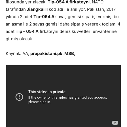
filosunda yer alacak.
Tip-054 A firkateyni
, NATO
tarafından
Jiangkai II
kod adı ile anılıyor. Pakistan, 2017
yılında 2 adet
Tip-054 A
savaş gemisi siparişi vermiş, bu
anlaşma ile 2 savaş gemisi daha sipariş vererek toplamı 4
adet
Tip – 054 A
fırkateyni deniz kuvvetleri envanterine
girmiş olacak.
Kaynak: AA,
propakistani.pk
, MSB,