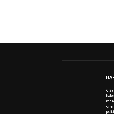
HA
C Sa
haber
masa
önem
polit