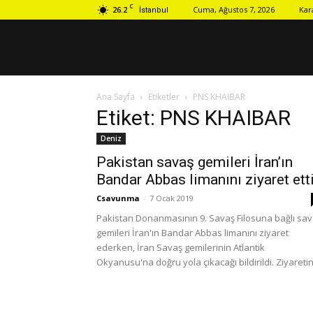
C
26.2
Cuma, Ağustos 7, 2026
Kar
İstanbul
Ana Sayfa
Etiketler
PNS KHAIBAR
Etiket: PNS KHAIBAR
Deniz
Pakistan savaş gemileri İran’ın
Bandar Abbas limanını ziyaret ett
Csavunma
-
7 Ocak 2019
Pakistan Donanmasının 9. Savaş Filosuna bağlı sa
gemileri İran'ın Bandar Abbas limanını ziyaret
ederken, İran Savaş gemilerinin Atlantik
Okyanusu'na doğru yola çıkacağı bildirildi. Ziyaretin.