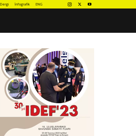
Dergi
İnfografik
ENG