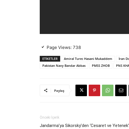
Page Views:
738
ETIKETLER
Amiral Turec Hasani Mukaddem
İran D
Pakistan Navy Bandar Abbas
PMSS ZHOB
PNS KH
Paylaş
Önceki İçerik
Jandarma’ya Sikorsky’den ‘Cesaret ve Yetenek’