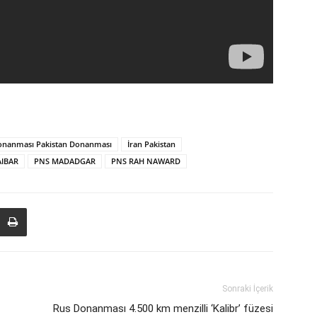
onanması Pakistan Donanması
İran Pakistan
AIBAR
PNS MADADGAR
PNS RAH NAWARD
Sonraki İçerik
Rus Donanması 4.500 km menzilli ‘Kalibr’ füzesi