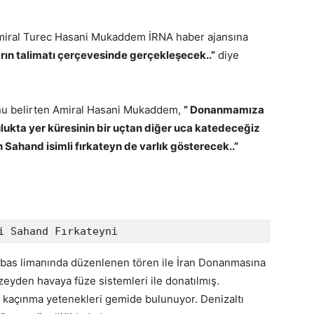
Amiral Turec Hasani Mukaddem İRNA haber ajansına
rın talimatı çerçevesinde gerçekleşecek..”
diye
unu belirten Amiral Hasani Mukaddem,
” Donanmamıza
culukta yer küresinin bir uçtan diğer uca katedeceğiz
n Sahand isimli fırkateyn de varlık gösterecek..”
vvetleri Sahand Fırkateyni 
bas limanında düzenlenen tören ile İran Donanmasına
zeyden havaya füze sistemleri ile donatılmış.
ar kaçınma yetenekleri gemide bulunuyor. Denizaltı