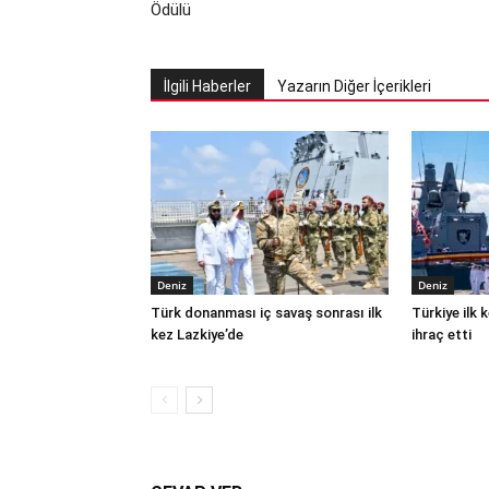
Ödülü
İlgili Haberler
Yazarın Diğer İçerikleri
Deniz
Deniz
Türk donanması iç savaş sonrası ilk
Türkiye ilk
kez Lazkiye’de
ihraç etti