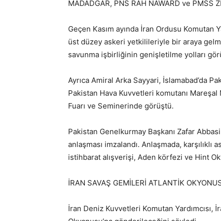
MADADGAR, PNS RAH NAWARD ve PMSS ZHOB
Geçen Kasım ayında İran Ordusu Komutan Yar
üst düzey askeri yetkilileriyle bir araya ge
savunma işbirliğinin genişletilme yolları gö
Ayrıca Amiral Arka Sayyari, İslamabad’da 
Pakistan Hava Kuvvetleri komutanı Mareşal 
Fuarı ve Seminerinde görüştü.
Pakistan Genelkurmay Başkanı Zafar Abbasi 
anlaşması imzalandı. Anlaşmada, karşılıklı asker
istihbarat alışverişi, Aden körfezi ve Hint Oky
İRAN SAVAŞ GEMİLERİ ATLANTİK OKYONUS
İran Deniz Kuvvetleri Komutan Yardımcısı, İr