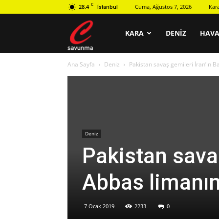
C
28.4
Cuma, Ağustos 7, 2026
Kar
İstanbul
C
KARA
DENIZ
HAV
Ana Sayfa
Deniz
Pakistan savaş gemileri İran’ın B
savunma
Deniz
Pakistan savaş
Abbas limanını
7 Ocak 2019
2233
0