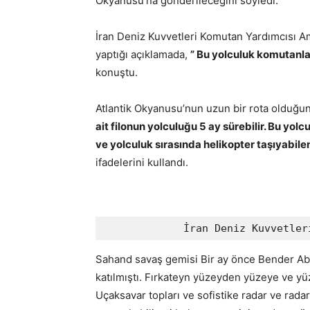
Okyanusu’na gönderileceğini söyledi.
İran Deniz Kuvvetleri Komutan Yardımcısı 
yaptığı açıklamada,
” Bu yolculuk komutanla
konuştu.
Atlantik Okyanusu’nun uzun bir rota olduğ
ait filonun yolculuğu 5 ay sürebilir. Bu yol
ve yolculuk sırasında helikopter taşıyabile
ifadelerini kullandı.
             İran Deniz Ku
Sahand savaş gemisi Bir ay önce Bender Ab
katılmıştı. Fırkateyn yüzeyden yüzeye ve yü
Uçaksavar topları ve sofistike radar ve rad