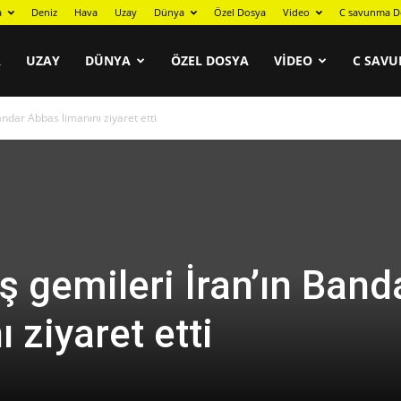
a
Deniz
Hava
Uzay
Dünya
Özel Dosya
Video
C savunma D
A
UZAY
DÜNYA
ÖZEL DOSYA
VIDEO
C SAVU
andar Abbas limanını ziyaret etti
 gemileri İran’ın Band
 ziyaret etti