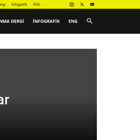
ergi
İnfografik
ENG
NMA DERGI
İNFOGRAFIK
ENG
ar