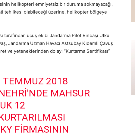
esinin helikopteri emniyetsiz bir duruma sokmayacağı,
ti tehlikesi olabileceği üzerine, helikopter bölgeye
 tarafından uçuş ekibi Jandarma Pilot Binbaşı Utku
avaş, Jandarma Uzman Havacı Astsubay Kıdemli Çavuş
aret ve yeteneklerinden dolayı “Kurtarma Sertifikası”
10 TEMMUZ 2018
 NEHRI'NDE MAHSUR
UK 12
KURTARILMASI
SKY FIRMASININ