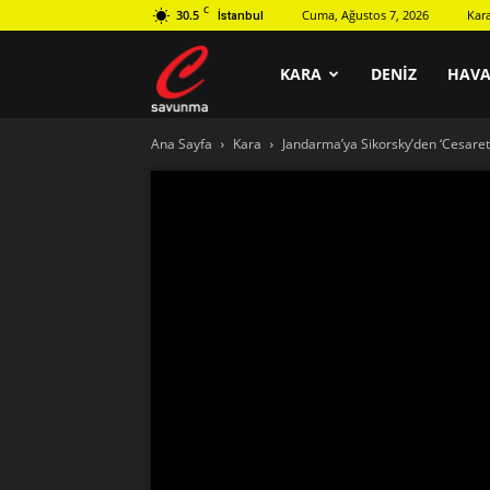
C
30.5
Cuma, Ağustos 7, 2026
Kar
İstanbul
C
KARA
DENIZ
HAV
Ana Sayfa
Kara
Jandarma’ya Sikorsky’den ‘Cesaret
savunma