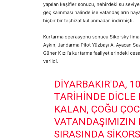
yapılan keşifler sonucu, nehirdeki su seviy
geç kalınması halinde ise vatandaşların haya
hiçbir bir teçhizat kullanmadan indirmişti.
Kurtarma operasyonu sonucu Sikorsky fiması
Aşkın, Jandarma Pilot Yüzbaşı A. Ayacan S
Güner Kızıl’a kurtarma faaliyetlerindeki ces
verildi.
DIYARBAKIR'DA, 
TARIHINDE DICLE
KALAN, ÇOĞU ÇOC
VATANDAŞIMIZIN 
SIRASINDA SIKOR