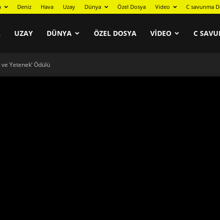
a
Deniz
Hava
Uzay
Dünya
Özel Dosya
Video
C savunma D
A
UZAY
DÜNYA
ÖZEL DOSYA
VIDEO
C SAVU
 ve Yetenek’ Ödülü