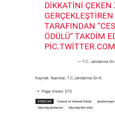
DIKKATINI ÇEKEN 
GERÇEKLEŞTIREN
TARAFINDAN “CES
ÖDÜLÜ” TAKDIM ED
PIC.TWITTER.CO
— T.C. Jandarma Gn
Kaynak: Ajanslar, T.C.Jandarma Gn.K.
Page Views:
575
ETIKETLER
Cesaret ve Yetenek Ödülü
Jandarmaya C
Sikorsky Jandarma
Sikorsky'den ödül