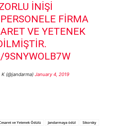
ZORLU INIŞI
 PERSONELE FIRMA
ARET VE YETENEK
ILMIŞTIR.
M/9SNYWOLB7W
. K (@jandarma)
January 4, 2019
esaret ve Yetenek Ödülü
Jandarmaya ödül
Sikorsky