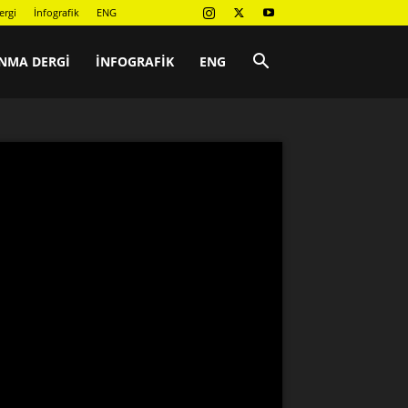
ergi
İnfografik
ENG
NMA DERGI
İNFOGRAFIK
ENG