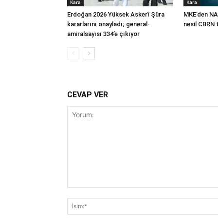
Kara
Kara
Erdoğan 2026 Yüksek Askerî Şûra
MKE’den NA
kararlarını onayladı; general-
nesil CBRN 
amiralsayısı 334’e çıkıyor
CEVAP VER