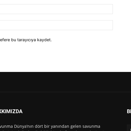
efere bu tarayıcıya kaydet.
KKIMIZDA
B
vunma Dünya’nın dört bir yanından gelen savunma