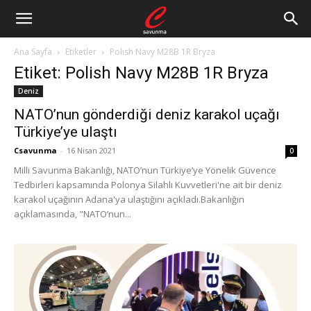
Ana Sayfa
Etiketler
Polish Navy M28B 1R Bryza
Etiket: Polish Navy M28B 1R Bryza
Deniz
NATO’nun gönderdiği deniz karakol uçağı
Türkiye’ye ulaştı
Csavunma
-
16 Nisan 2021
0
Milli Savunma Bakanlığı, NATO’nun Türkiye’ye Yönelik Güvence
Tedbirleri kapsamında Polonya Silahlı Kuvvetleri'ne ait bir deniz
karakol uçağının Adana'ya ulaştığını açıkladı.Bakanlığın
açıklamasında, "NATO’nun...