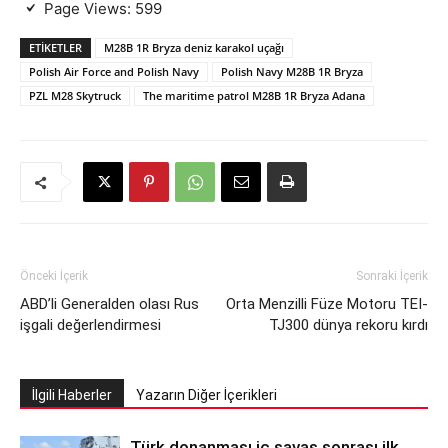
Page Views:
599
ETIKETLER
M28B 1R Bryza deniz karakol uçağı
Polish Air Force and Polish Navy
Polish Navy M28B 1R Bryza
PZL M28 Skytruck
The maritime patrol M28B 1R Bryza Adana
Önceki İçerik
Sonraki İçerik
ABD’li Generalden olası Rus
Orta Menzilli Füze Motoru TEI-
işgali değerlendirmesi
TJ300 dünya rekoru kırdı
İlgili Haberler
Yazarın Diğer İçerikleri
Türk donanması iç savaş sonrası ilk