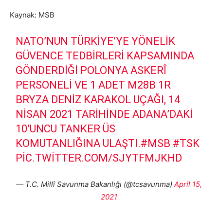
Kaynak: MSB
NATO’NUN TÜRKIYE’YE YÖNELIK
GÜVENCE TEDBIRLERI KAPSAMINDA
GÖNDERDIĞI POLONYA ASKERÎ
PERSONELI VE 1 ADET M28B 1R
BRYZA DENIZ KARAKOL UÇAĞI, 14
NISAN 2021 TARIHINDE ADANA’DAKI
10’UNCU TANKER ÜS
KOMUTANLIĞINA ULAŞTI.
#MSB
#TSK
PIC.TWITTER.COM/SJYTFMJKHD
— T.C. Millî Savunma Bakanlığı (@tcsavunma)
April 15,
2021