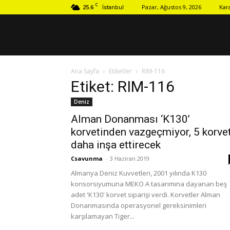
C
25.6
Pazar, Ağustos 9, 2026
Kar
İstanbul
Ana Sayfa
Etiketler
RIM-116
Etiket: RIM-116
Deniz
Alman Donanması ‘K130’
korvetinden vazgeçmiyor, 5 korve
daha inşa ettirecek
Csavunma
-
3 Haziran 2019
Almanya Deniz Kuvvetleri, 2001 yılında K130
konsorsiyumuna MEKO A tasarımına dayanan beş
adet 'K130' korvet siparişi verdi. Korvetler Alman
Donanmasında operasyonel gereksinimleri
karşılamayan Tiger...