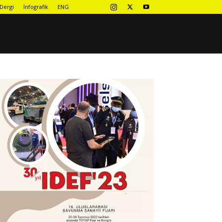
Dergi
İnfografik
ENG