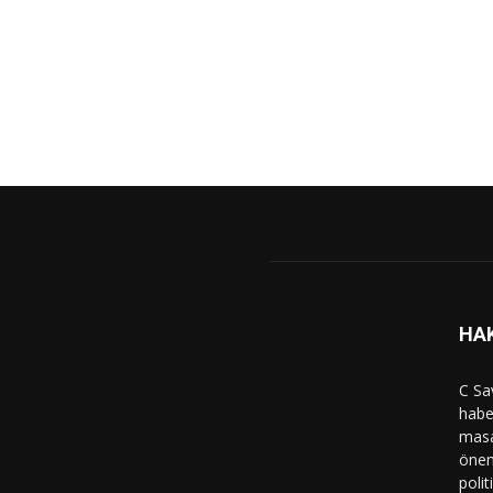
HA
C Sa
haber
masa
önem
polit