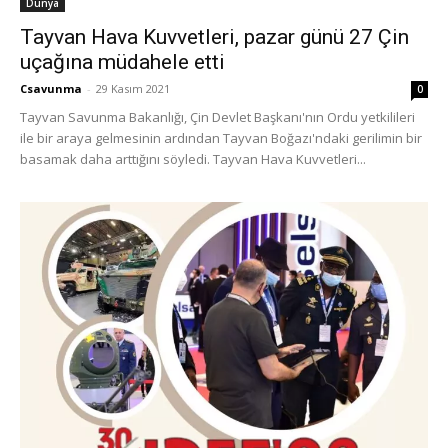
Dünya
Tayvan Hava Kuvvetleri, pazar günü 27 Çin
uçağına müdahele etti
Csavunma
-
29 Kasım 2021
0
Tayvan Savunma Bakanlığı, Çin Devlet Başkanı'nın Ordu yetkilileri
ile bir araya gelmesinin ardından Tayvan Boğazı'ndaki gerilimin bir
basamak daha arttığını söyledi. Tayvan Hava Kuvvetleri...