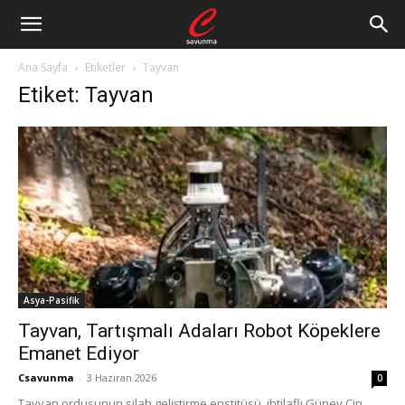
Ana Sayfa
Etiketler
Tayvan
Etiket: Tayvan
Asya-Pasifik
Tayvan, Tartışmalı Adaları Robot Köpeklere
Emanet Ediyor
Csavunma
-
3 Haziran 2026
0
Tayvan ordusunun silah geliştirme enstitüsü, ihtilaflı Güney Çin