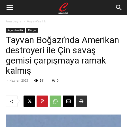
Ana Sayfa
Asya-Pasifik
Asya-Pasifik
Dünya
Tayvan Boğazı’nda Amerikan
destroyeri ile Çin savaş
gemisi çarpışmaya ramak
kalmış
4 Haziran 2023
911
0