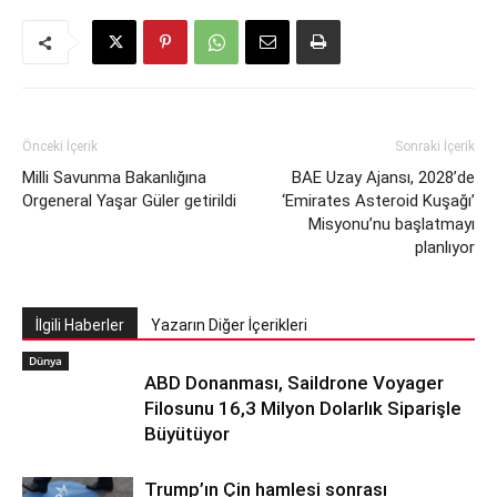
Önceki İçerik
Sonraki İçerik
Milli Savunma Bakanlığına
BAE Uzay Ajansı, 2028’de
Orgeneral Yaşar Güler getirildi
‘Emirates Asteroid Kuşağı’
Misyonu’nu başlatmayı
planlıyor
İlgili Haberler
Yazarın Diğer İçerikleri
Dünya
ABD Donanması, Saildrone Voyager
Filosunu 16,3 Milyon Dolarlık Siparişle
Büyütüyor
Trump’ın Çin hamlesi sonrası