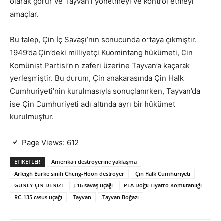
olarak görür ve Tayvan’ı yönetmeyi ve kontrol etmeyi
amaçlar.
Bu talep, Çin İç Savaşı’nın sonucunda ortaya çıkmıştır.
1949’da Çin’deki milliyetçi Kuomintang hükümeti, Çin
Komünist Partisi’nin zaferi üzerine Tayvan’a kaçarak
yerleşmiştir. Bu durum, Çin anakarasında Çin Halk
Cumhuriyeti’nin kurulmasıyla sonuçlanırken, Tayvan’da
ise Çin Cumhuriyeti adı altında ayrı bir hükümet
kurulmuştur.
Page Views:
612
ETIKETLER
Amerikan destroyerine yaklaşma
Arleigh Burke sınıfı Chung-Hoon destroyer
Çin Halk Cumhuriyeti
GÜNEY ÇİN DENİZİ
J-16 savaş uçağı
PLA Doğu Tiyatro Komutanlığı
RC-135 casus uçağı
Tayvan
Tayvan Boğazı