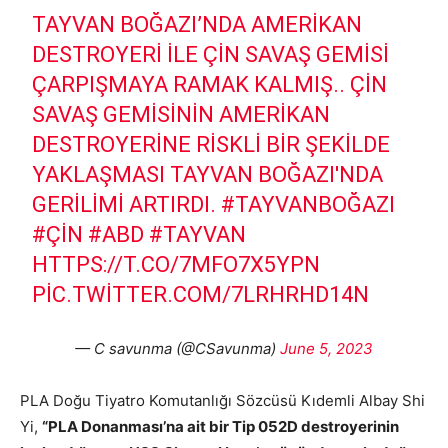
TAYVAN BOĞAZI’NDA AMERIKAN
DESTROYERI ILE ÇIN SAVAŞ GEMISI
ÇARPIŞMAYA RAMAK KALMIŞ.. ÇIN
SAVAŞ GEMISININ AMERIKAN
DESTROYERINE RISKLI BIR ŞEKILDE
YAKLAŞMASI TAYVAN BOĞAZI'NDA
GERILIMI ARTIRDI.
#TAYVANBOĞAZI
#ÇIN
#ABD
#TAYVAN
HTTPS://T.CO/7MFO7X5YPN
PIC.TWITTER.COM/7LRHRHD14N
— C savunma (@CSavunma)
June 5, 2023
PLA Doğu Tiyatro Komutanlığı Sözcüsü Kıdemli Albay Shi
Yi,
“PLA Donanması’na ait bir Tip 052D destroyerinin