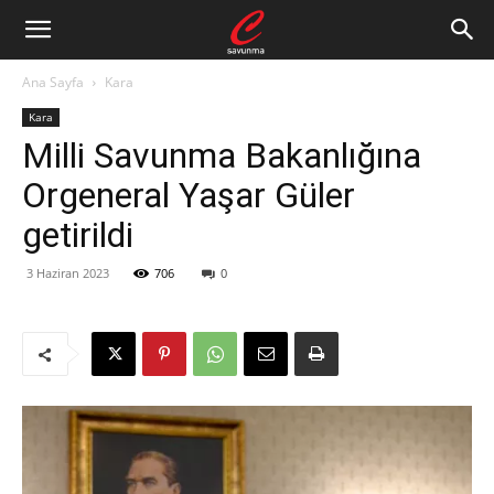
Ana Sayfa
Kara
Kara
Milli Savunma Bakanlığına
Orgeneral Yaşar Güler
getirildi
3 Haziran 2023
706
0