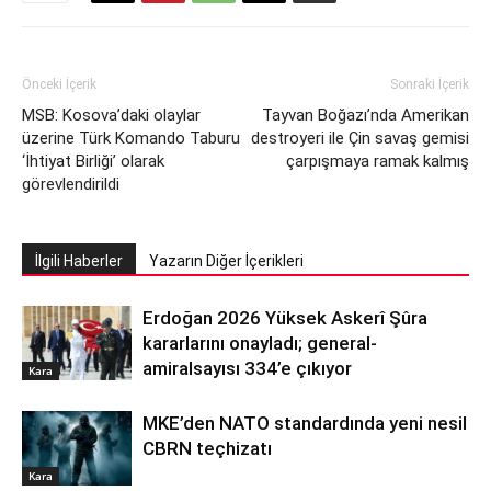
Önceki İçerik
Sonraki İçerik
MSB: Kosova’daki olaylar
Tayvan Boğazı’nda Amerikan
üzerine Türk Komando Taburu
destroyeri ile Çin savaş gemisi
‘İhtiyat Birliği’ olarak
çarpışmaya ramak kalmış
görevlendirildi
İlgili Haberler
Yazarın Diğer İçerikleri
Erdoğan 2026 Yüksek Askerî Şûra
kararlarını onayladı; general-
amiralsayısı 334’e çıkıyor
Kara
MKE’den NATO standardında yeni nesil
CBRN teçhizatı
Kara