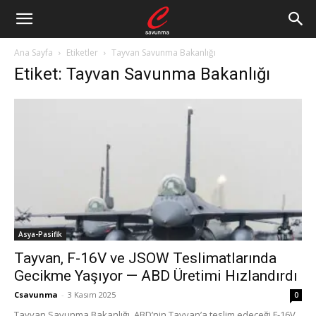
Ana Sayfa
Etiketler
Tayvan Savunma Bakanlığı
Etiket: Tayvan Savunma Bakanlığı
Asya-Pasifik
Tayvan, F-16V ve JSOW Teslimatlarında
Gecikme Yaşıyor — ABD Üretimi Hızlandırdı
Csavunma
-
3 Kasım 2025
0
Tayvan Savunma Bakanlığı, ABD’nin Tayvan’a teslim edeceği F-16V